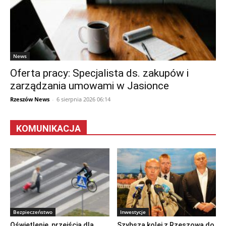
News
Oferta pracy: Specjalista ds. zakupów i
zarządzania umowami w Jasionce
Rzeszów News
-
6 sierpnia 2026 06:14
KOMUNIKACJA
Bezpieczeństwo
Inwestycje
Oświetlenie, przejścia dla
Szybsza kolej z Rzeszowa do