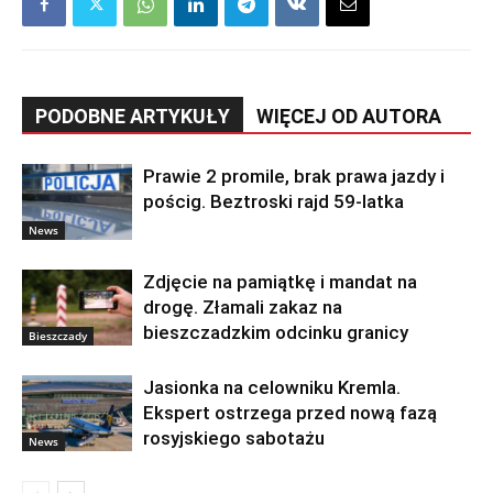
PODOBNE ARTYKUŁY
WIĘCEJ OD AUTORA
Prawie 2 promile, brak prawa jazdy i
pościg. Beztroski rajd 59-latka
News
Zdjęcie na pamiątkę i mandat na
drogę. Złamali zakaz na
bieszczadzkim odcinku granicy
Bieszczady
Jasionka na celowniku Kremla.
Ekspert ostrzega przed nową fazą
rosyjskiego sabotażu
News