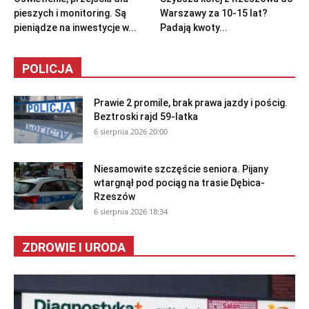
pieszych i monitoring. Są
Warszawy za 10-15 lat?
pieniądze na inwestycje w...
Padają kwoty...
POLICJA
Prawie 2 promile, brak prawa jazdy i pościg.
Beztroski rajd 59-latka
6 sierpnia 2026 20:00
Niesamowite szczęście seniora. Pijany
wtargnął pod pociąg na trasie Dębica-
Rzeszów
6 sierpnia 2026 18:34
ZDROWIE I URODA