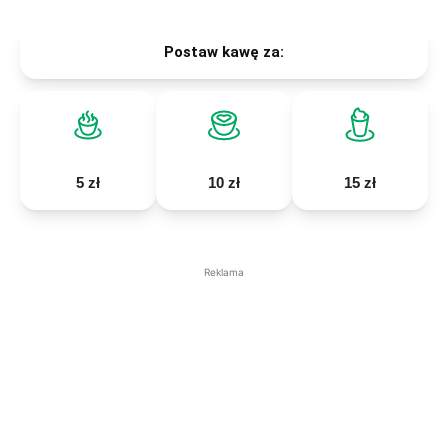
Postaw kawę za:
5 zł
10 zł
15 zł
Reklama