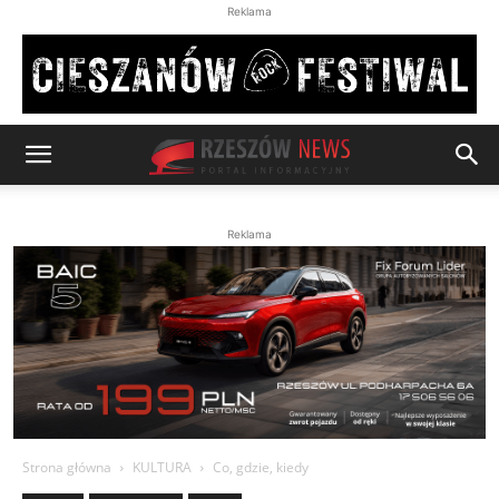
Reklama
Reklama
Strona główna
KULTURA
Co, gdzie, kiedy