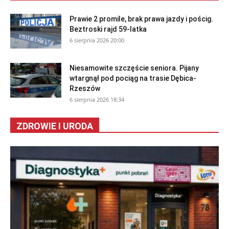
Prawie 2 promile, brak prawa jazdy i pościg.
Beztroski rajd 59-latka
6 sierpnia 2026 20:00
Niesamowite szczęście seniora. Pijany
wtargnął pod pociąg na trasie Dębica-
Rzeszów
6 sierpnia 2026 18:34
ZDROWIE I URODA