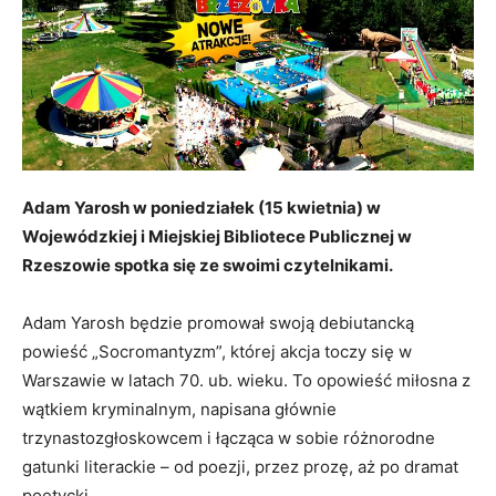
Adam Yarosh w poniedziałek (15 kwietnia) w
Wojewódzkiej i Miejskiej Bibliotece Publicznej w
Rzeszowie spotka się ze swoimi czytelnikami.
Adam Yarosh będzie promował swoją debiutancką
powieść „Socromantyzm”, której akcja toczy się w
Warszawie w latach 70. ub. wieku. To opowieść miłosna z
wątkiem kryminalnym, napisana głównie
trzynastozgłoskowcem i łącząca w sobie różnorodne
gatunki literackie – od poezji, przez prozę, aż po dramat
poetycki.