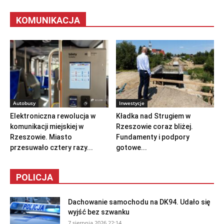
KOMUNIKACJA
Autobusy
Inwestycje
Elektroniczna rewolucja w
Kładka nad Strugiem w
komunikacji miejskiej w
Rzeszowie coraz bliżej.
Rzeszowie. Miasto
Fundamenty i podpory
przesuwało cztery razy...
gotowe...
POLICJA
Dachowanie samochodu na DK94. Udało się
wyjść bez szwanku
7 sierpnia 2026 22:14