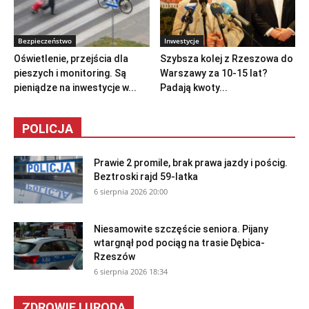
Bezpieczeństwo
Inwestycje
Oświetlenie, przejścia dla
Szybsza kolej z Rzeszowa do
pieszych i monitoring. Są
Warszawy za 10-15 lat?
pieniądze na inwestycje w...
Padają kwoty...
POLICJA
Prawie 2 promile, brak prawa jazdy i pościg.
Beztroski rajd 59-latka
6 sierpnia 2026 20:00
Niesamowite szczęście seniora. Pijany
wtargnął pod pociąg na trasie Dębica-
Rzeszów
6 sierpnia 2026 18:34
ZDROWIE I URODA