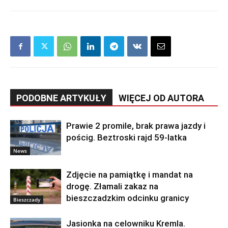
PODOBNE ARTYKUŁY
WIĘCEJ OD AUTORA
Prawie 2 promile, brak prawa jazdy i
pościg. Beztroski rajd 59-latka
News
Zdjęcie na pamiątkę i mandat na
drogę. Złamali zakaz na
bieszczadzkim odcinku granicy
Bieszczady
Jasionka na celowniku Kremla.