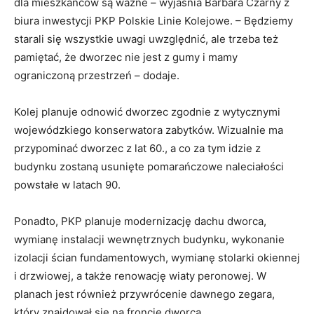
dla mieszkańców są ważne – wyjaśnia Barbara Czarny z
biura inwestycji PKP Polskie Linie Kolejowe. – Będziemy
starali się wszystkie uwagi uwzględnić, ale trzeba też
pamiętać, że dworzec nie jest z gumy i mamy
ograniczoną przestrzeń – dodaje.
Kolej planuje odnowić dworzec zgodnie z wytycznymi
wojewódzkiego konserwatora zabytków. Wizualnie ma
przypominać dworzec z lat 60., a co za tym idzie z
budynku zostaną usunięte pomarańczowe naleciałości
powstałe w latach 90.
Ponadto, PKP planuje modernizację dachu dworca,
wymianę instalacji wewnętrznych budynku, wykonanie
izolacji ścian fundamentowych, wymianę stolarki okiennej
i drzwiowej, a także renowację wiaty peronowej. W
planach jest również przywrócenie dawnego zegara,
który znajdował się na froncie dworca.