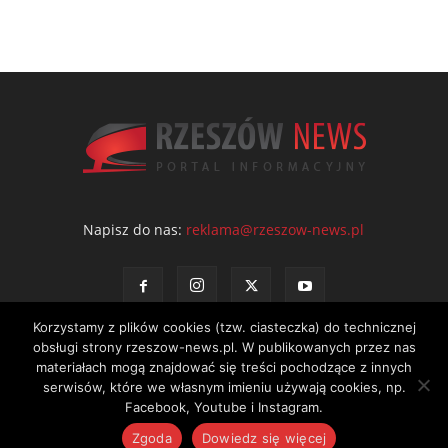
Napisz do nas:
reklama@rzeszow-news.pl
Korzystamy z plików cookies (tzw. ciasteczka) do technicznej
obsługi strony rzeszow-news.pl. W publikowanych przez nas
materiałach mogą znajdować się treści pochodzące z innych
serwisów, które we własnym imieniu używają cookies, np.
Kontakt
Polityka prywatności
Regulamin portalu
Facebook, Youtube i Instagram.
© NEWS Sp. z o.o. - wydawca portalu Rzeszów News. Wszystkie prawa
Zgoda
Dowiedz się więcej
zastrzeżone. Tel.: 601 97 55 30