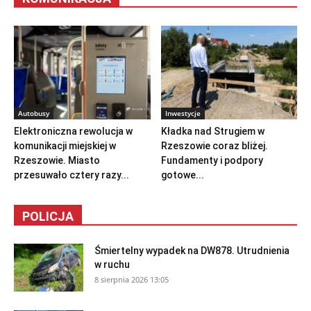
Autobusy
Inwestycje
Elektroniczna rewolucja w
Kładka nad Strugiem w
komunikacji miejskiej w
Rzeszowie coraz bliżej.
Rzeszowie. Miasto
Fundamenty i podpory
przesuwało cztery razy...
gotowe...
POLICJA
Śmiertelny wypadek na DW878. Utrudnienia
w ruchu
8 sierpnia 2026 13:05