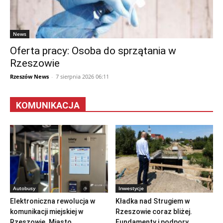
News
Oferta pracy: Osoba do sprzątania w
Rzeszowie
Rzeszów News
-
7 sierpnia 2026 06:11
KOMUNIKACJA
Autobusy
Inwestycje
Elektroniczna rewolucja w
Kładka nad Strugiem w
komunikacji miejskiej w
Rzeszowie coraz bliżej.
Rzeszowie. Miasto
Fundamenty i podpory