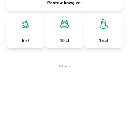
Postaw kawę za:
5 zł
10 zł
15 zł
Reklama