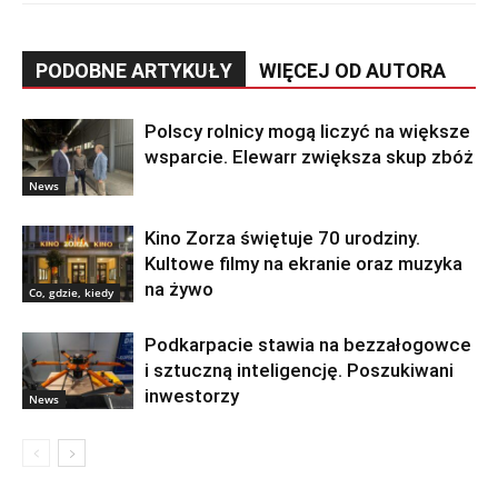
PODOBNE ARTYKUŁY
WIĘCEJ OD AUTORA
Polscy rolnicy mogą liczyć na większe
wsparcie. Elewarr zwiększa skup zbóż
News
Kino Zorza świętuje 70 urodziny.
Kultowe filmy na ekranie oraz muzyka
na żywo
Co, gdzie, kiedy
Podkarpacie stawia na bezzałogowce
i sztuczną inteligencję. Poszukiwani
inwestorzy
News