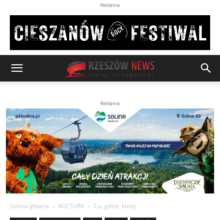
Reklama
Reklama
Strona główna
KULTURA
Co, gdzie, kiedy