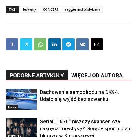
TAGI
bulwary
KONCERT
reggae nad wisłokiem
PODOBNE ARTYKUŁY
WIĘCEJ OD AUTORA
Dachowanie samochodu na DK94.
Udało się wyjść bez szwanku
News
Serial „1670” niszczy skansen czy
nakręca turystykę? Gorący spór o plan
filmowy w Kolbuszowej
KULTURA