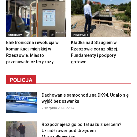
Autobusy
Inwestycje
Elektroniczna rewolucja w
Kładka nad Strugiem w
komunikacji miejskiej w
Rzeszowie coraz bliżej.
Rzeszowie. Miasto
Fundamenty i podpory
przesuwało cztery razy...
gotowe...
POLICJA
Dachowanie samochodu na DK94. Udało się
wyjść bez szwanku
7 sierpnia 2026 22:14
Rozpoznajesz go po tatuażu z sercem?
Ukradł rower pod Urzędem
Marszałkowskim...