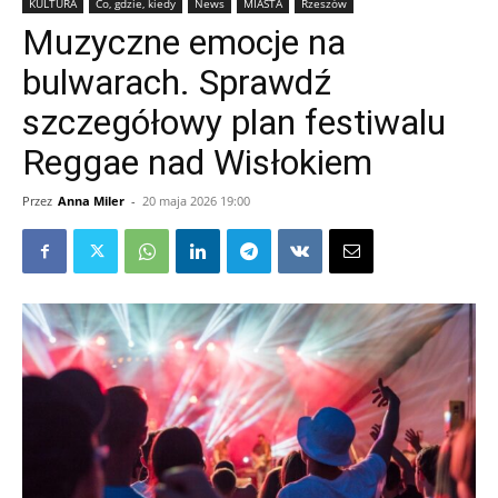
KULTURA
Co, gdzie, kiedy
News
MIASTA
Rzeszów
Muzyczne emocje na
bulwarach. Sprawdź
szczegółowy plan festiwalu
Reggae nad Wisłokiem
Przez
Anna Miler
-
20 maja 2026 19:00