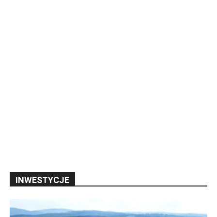
INWESTYCJE