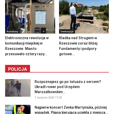
Autobusy
Inwestycje
Elektroniczna rewolucja w
Kładka nad Strugiem w
komunikacji miejskiej w
Rzeszowie coraz bliżej.
Rzeszowie. Miasto
Fundamenty i podpory
przesuwało cztery razy...
gotowe...
POLICJA
Rozpoznajesz go po tatuażu z sercem?
Ukradł rower pod Urzędem
Marszałkowskim...
7 sierpnia 2026 17:30
Najpierw koncert Zenka Martyniuka, później
wypadek. Pijana kierująca uciekła z miejsca...