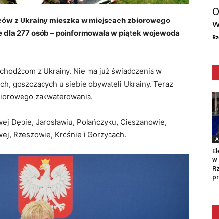
O
ców z Ukrainy mieszka w miejscach zbiorowego
w
e dla 277 osób – poinformowała w piątek wojewoda
Rz
chodźcom z Ukrainy. Nie ma już świadczenia w
ch, goszczących u siebie obywateli Ukrainy. Teraz
zbiorowego zakwaterowania.
wej Dębie, Jarosławiu, Polańczyku, Cieszanowie,
ej, Rzeszowie, Krośnie i Gorzycach.
A
El
w 
Rz
pr