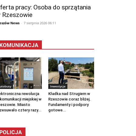
ferta pracy: Osoba do sprzątania
 Rzeszowie
eszów News
-
7 sierpnia 2026 06:11
KOMUNIKACJA
utobusy
Inwestycje
ektroniczna rewolucja
Kładka nad Strugiem w
komunikacji miejskiej w
Rzeszowie coraz bliżej.
eszowie. Miasto
Fundamenty i podpory
zesuwało cztery razy...
gotowe...
POLICJA