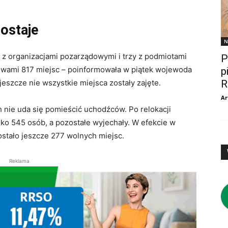
ostaje
N
z organizacjami pozarządowymi i trzy z podmiotami
P
wami 817 miejsc – poinformowała w piątek wojewoda
p
R
eszcze nie wszystkie miejsca zostały zajęte.
Ar
nie uda się pomieścić uchodźców. Po relokacji
lko 545 osób, a pozostałe wyjechały. W efekcie w
stało jeszcze 277 wolnych miejsc.
Reklama