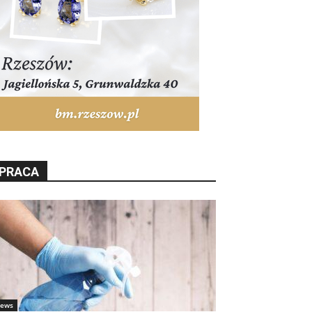
PRACA
ews