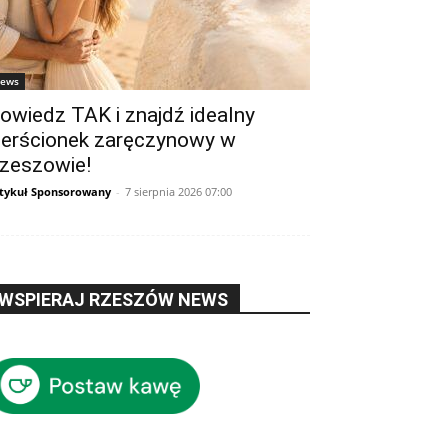
ews
owiedz TAK i znajdź idealny
ierścionek zaręczynowy w
zeszowie!
tykuł Sponsorowany
-
7 sierpnia 2026 07:00
WSPIERAJ RZESZÓW NEWS