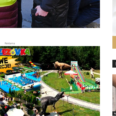
Reklama
N