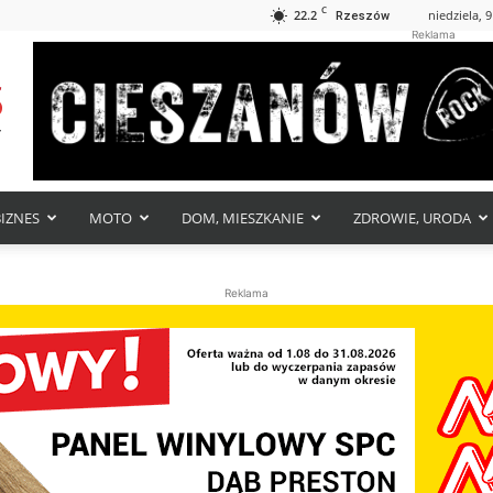
C
22.2
niedziela, 9
Rzeszów
Reklama
BIZNES
MOTO
DOM, MIESZKANIE
ZDROWIE, URODA
Reklama