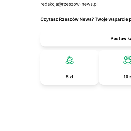
redakcja@rzeszow-news.pl
Czytasz Rzeszów News? Twoje wsparcie po
Postaw k
5 zł
10 z