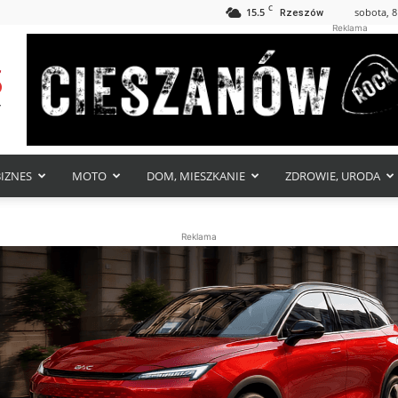
C
15.5
sobota, 8
Rzeszów
Reklama
BIZNES
MOTO
DOM, MIESZKANIE
ZDROWIE, URODA
Reklama