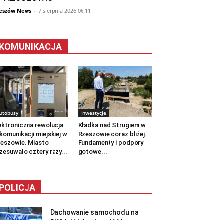
eszów News
-
7 sierpnia 2026 06:11
KOMUNIKACJA
utobusy
Inwestycje
ektroniczna rewolucja
Kładka nad Strugiem w
komunikacji miejskiej w
Rzeszowie coraz bliżej.
eszowie. Miasto
Fundamenty i podpory
zesuwało cztery razy...
gotowe...
POLICJA
Dachowanie samochodu na