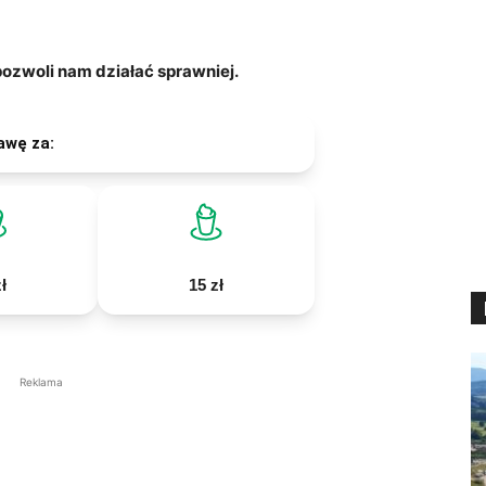
zwoli nam działać sprawniej.
awę za:
ł
15 zł
Reklama