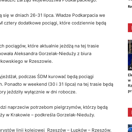
Rz
 się w dniach 26-31 lipca. Władze Podkarpacia we
 cztery dodatkowe pociągi, które codziennie będą
 pociągów, które aktualnie jeżdżą na tej trasie
owała Aleksandra Gorzelak-Nieduży z biura
łkowskiego w Rzeszowie.
A
El
 wyjeżdżał, podczas ŚDM kurować będą pociągi
w 
h. Ponadto w weekend (30 i 31 lipca) na tej trasie będą
Rz
pr
ory jeździły wyłącznie w dni robocze.
dzi naprzeciw potrzebom pielgrzymów, którzy będą
ży w Krakowie – podkreśla Gorzelak-Nieduży.
turystów linii kolejowej Rzeszów – Łupków – Rzeszów.