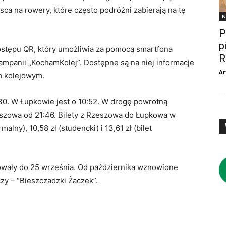
sca na rowery, które często podróżni zabierają na tę
N
P
p
stępu QR, który umożliwia za pomocą smartfona
R
ampanii „KochamKolej”. Dostępne są na niej informacje
Ar
m kolejowym.
0. W Łupkowie jest o 10:52. W drogę powrotną
eszowa od 21:46. Bilety z Rzeszowa do Łupkowa w
malny), 10,58 zł (studencki) i 13,61 zł (bilet
wały do 25 września. Od października wznowione
y – “Bieszczadzki Żaczek”.