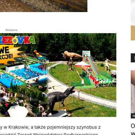
Reklama
N
O
y w Krakowie, a także pojemniejszy szynobus z
w
owadzić Zarząd Województwa Podkarpackiego.