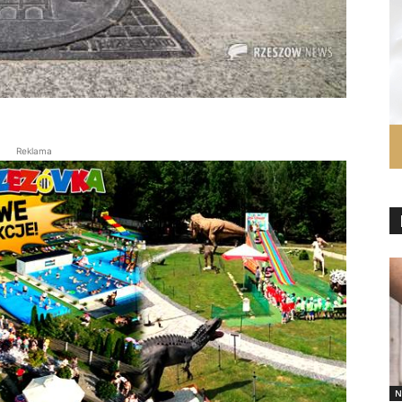
Reklama
N