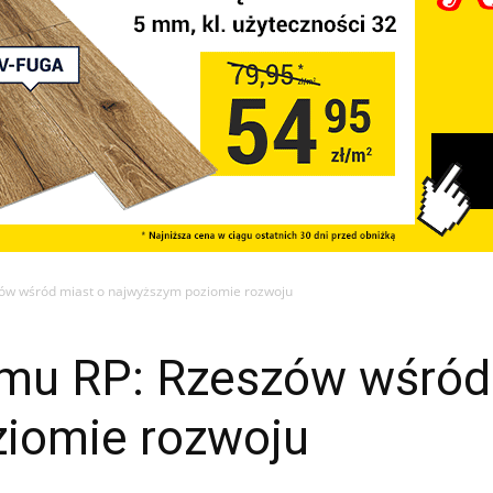
ów wśród miast o najwyższym poziomie rozwoju
mu RP: Rzeszów wśród
iomie rozwoju