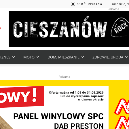
C
18.8
niedziela, 9
Rzeszów
Reklama
BIZNES
MOTO
DOM, MIESZKANIE
ZDROWIE, URODA
Reklama