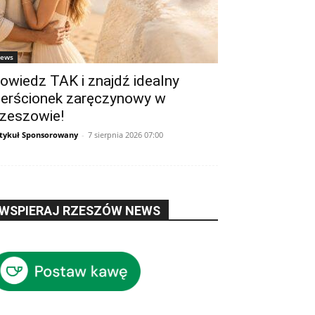
ews
owiedz TAK i znajdź idealny
ierścionek zaręczynowy w
zeszowie!
tykuł Sponsorowany
-
7 sierpnia 2026 07:00
WSPIERAJ RZESZÓW NEWS