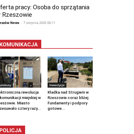
ferta pracy: Osoba do sprzątania
 Rzeszowie
eszów News
-
7 sierpnia 2026 06:11
KOMUNIKACJA
utobusy
Inwestycje
ektroniczna rewolucja
Kładka nad Strugiem w
komunikacji miejskiej w
Rzeszowie coraz bliżej.
eszowie. Miasto
Fundamenty i podpory
zesuwało cztery razy...
gotowe...
POLICJA