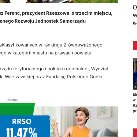
O
z Ferenc, prezydent Rzeszowa, o trzecim miejscu,
w
ażonego Rozwoju Jednostek Samorządu
Rz
st sklasyfikowanych w rankingu Zrównoważonego
go w kategorii miasto na prawach powiatu.
du terytorialnego i polityki regionalnej, Wydział
iki Warszawskiej oraz Fundację Polskiego Godła
A
El
w 
Reklama
Rz
pr