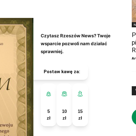
N
P
Czytasz Rzeszów News? Twoje
p
wsparcie pozwoli nam działać
R
sprawniej.
Ar
Postaw kawę za:
5
10
15
zł
zł
zł