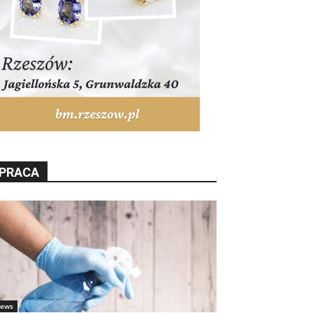
PRACA
ews