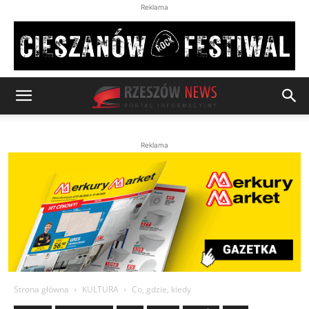
Reklama
Reklama
Strona główna
KULTURA
Co, gdzie, kiedy