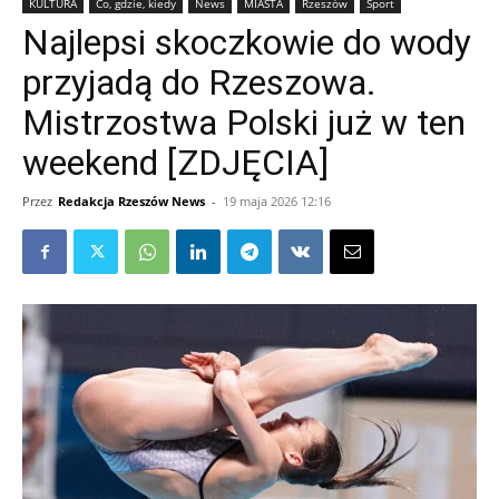
KULTURA
Co, gdzie, kiedy
News
MIASTA
Rzeszów
Sport
Najlepsi skoczkowie do wody
przyjadą do Rzeszowa.
Mistrzostwa Polski już w ten
weekend [ZDJĘCIA]
Przez
Redakcja Rzeszów News
-
19 maja 2026 12:16