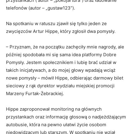
przystankach ( autor – „pokojartura”) oraz ładowanie
telefonów (autor – „gustaw123”).
Na spotkaniu w ratuszu zjawił się tylko jeden ze
zwycięzców Artur Hippe, który zgłosił dwa pomysły.
– Przyznam, że na początku zachęciły mnie nagrody, ale
później spodobała mi się sama idea platformy Dobre
Pomysły. Jestem społecznikiem i lubię brać udział w
takich inicjatywach, a do mojej głowy wpadają wciąż
nowe pomysły – mówił Hippe, odbierając darmowy bilet
sieciowy z rąk dyrektor wydziału miejskiej promocji
Marzeny Furtak-Żebrackiej.
Hippe zaproponował monitoring na głównych
przystankach oraz informację głosową o nadjeżdżającym
autobusie, która na pewno ułatwi życie osobom
niedowidzącym lub starszym. W spotkaniu nie wziął