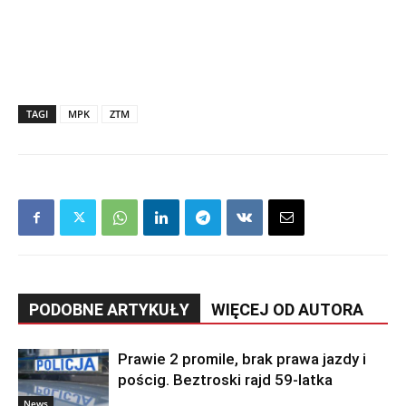
TAGI
MPK
ZTM
PODOBNE ARTYKUŁY
WIĘCEJ OD AUTORA
Prawie 2 promile, brak prawa jazdy i
pościg. Beztroski rajd 59-latka
News