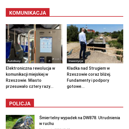
KOMUNIKACJA
Autobusy
Inwestycje
Elektroniczna rewolucja w
Kładka nad Strugiem w
komunikacji miejskiej w
Rzeszowie coraz bliżej.
Rzeszowie. Miasto
Fundamenty i podpory
przesuwało cztery razy...
gotowe...
POLICJA
Śmiertelny wypadek na DW878. Utrudnienia
w ruchu