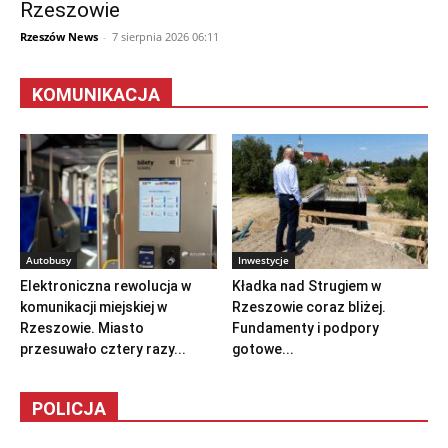
Rzeszowie
Rzeszów News
-
7 sierpnia 2026 06:11
KOMUNIKACJA
Autobusy
Inwestycje
Elektroniczna rewolucja w
Kładka nad Strugiem w
komunikacji miejskiej w
Rzeszowie coraz bliżej.
Rzeszowie. Miasto
Fundamenty i podpory
przesuwało cztery razy...
gotowe...
POLICJA