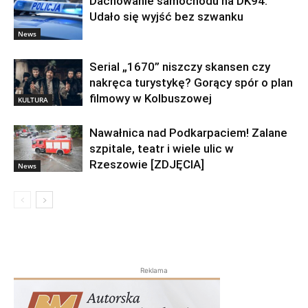
Dachowanie samochodu na DK94.
Udało się wyjść bez szwanku
News
Serial „1670” niszczy skansen czy
nakręca turystykę? Gorący spór o plan
filmowy w Kolbuszowej
KULTURA
Nawałnica nad Podkarpaciem! Zalane
szpitale, teatr i wiele ulic w
Rzeszowie [ZDJĘCIA]
News
Reklama