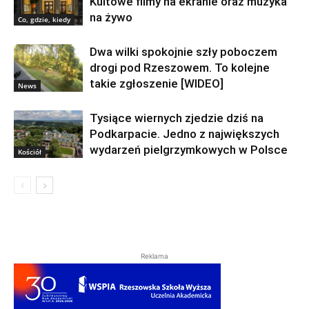
Kultowe filmy na ekranie oraz muzyka
na żywo
Co, gdzie, kiedy
Dwa wilki spokojnie szły poboczem
drogi pod Rzeszowem. To kolejne
takie zgłoszenie [WIDEO]
News
Tysiące wiernych zjedzie dziś na
Podkarpacie. Jedno z największych
wydarzeń pielgrzymkowych w Polsce
Kościół
Reklama