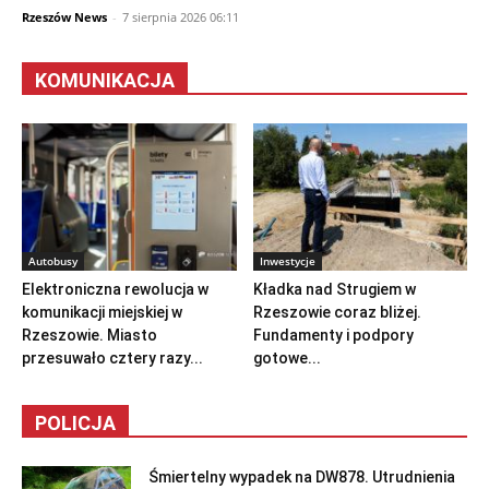
Rzeszów News
-
7 sierpnia 2026 06:11
KOMUNIKACJA
Autobusy
Inwestycje
Elektroniczna rewolucja w
Kładka nad Strugiem w
komunikacji miejskiej w
Rzeszowie coraz bliżej.
Rzeszowie. Miasto
Fundamenty i podpory
przesuwało cztery razy...
gotowe...
POLICJA
Śmiertelny wypadek na DW878. Utrudnienia