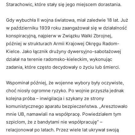
Starachowic, które stały się jego miejscem dorastania.
Gdy wybuchła II wojna światowa, miał zaledwie 18 lat. Już
w październiku 1939 roku zaangażował się w działalność
konspiracyjną, najpierw w Związku Walki Zbrojnej,
później w strukturach Armii Krajowej Okręgu Radom-
Kielce. Jako łącznik drużyny dywersyjno-sabotażowej
działał na terenie radomsko-kieleckim, wykonując
zadania, które często decydowały o życiu lub śmierci.
Wspominał później, że wojenne wybory były oczywiste,
choć niosły ogromne ryzyko. Po wojnie przyszła jednak
kolejna próba – inwigilacja i szykany ze strony
komunistycznego aparatu bezpieczeństwa. „Aresztowało
mnie UB, namawiali na współpracę. Powiedziałem tym
szpiclom, że z bandytami nie współpracuję” –
relacjonował po latach. Przez wiele lat ukrywał swoją