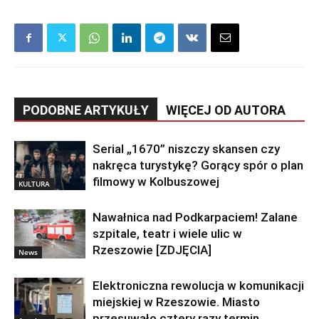
PODOBNE ARTYKUŁY
WIĘCEJ OD AUTORA
Serial „1670” niszczy skansen czy
nakręca turystykę? Gorący spór o plan
filmowy w Kolbuszowej
KULTURA
Nawałnica nad Podkarpaciem! Zalane
szpitale, teatr i wiele ulic w
Rzeszowie [ZDJĘCIA]
News
Elektroniczna rewolucja w komunikacji
miejskiej w Rzeszowie. Miasto
przesuwało cztery razy termin