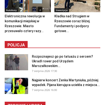
Autobusy
Inwestycje
Elektroniczna rewolucja w
Kładka nad Strugiem w
komunikacji miejskiej w
Rzeszowie coraz bliżej.
Rzeszowie. Miasto
Fundamenty i podpory
przesuwało cztery razy...
gotowe...
POLICJA
Rozpoznajesz go po tatuażu z sercem?
Ukradł rower pod Urzędem
Marszałkowskim...
7 sierpnia 2026 17:30
Najpierw koncert Zenka Martyniuka, później
wypadek. Pijana kierująca uciekła z miejsca...
7 sierpnia 2026 16:00