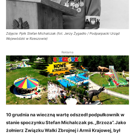
Zdjęcie: Ppłk Stefan Michalczak (fot. Jerzy Żygadło / Podparpacki Urząd
Wojewódzki w Rzeszowie)
Reklama
10 grudnia na wieczną wartę odszedł podpułkownik w
stanie spoczynku Stefan Michalczak ps. „Brzoza”. Jako
żołnierz Związku Walki Zbrojnej i Armii Krajowej, był