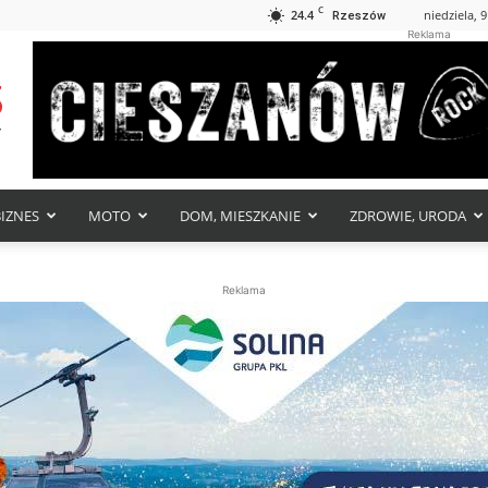
C
24.4
niedziela, 9
Rzeszów
Reklama
BIZNES
MOTO
DOM, MIESZKANIE
ZDROWIE, URODA
Reklama