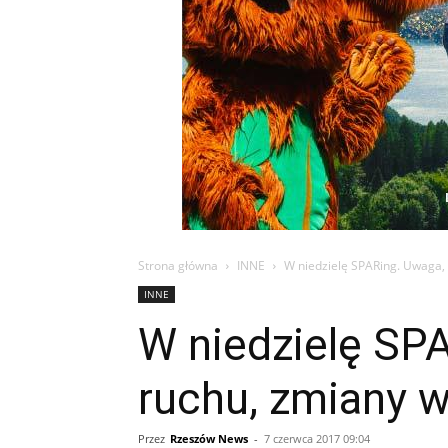
Strona główna
INNE
W niedzielę SPARing. Uwaga,
INNE
W niedzielę SP
ruchu, zmiany 
Przez
Rzeszów News
-
7 czerwca 2017 09:04