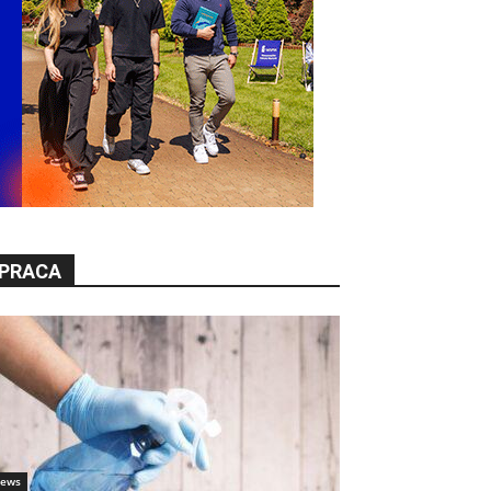
PRACA
ews