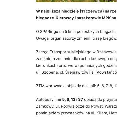
W najbliższą niedzielę (11 czerwca) na rz
biegacze. Kierowcy i pasażerowie MPK mu
O SPARingu na 5 km i pozostałych biegach, 
Uwaga, organizatorzy zmienili trasę biegów
Zarząd Transportu Miejskiego w Rzeszowie 
zamknięta zostanie dla ruchu kołowego od g
kierunkach) oraz we wspomnianych godzina
ul. Szopena, pl. Śreniawitów i al. Powstań
ZTM wprowadzi objazdy dla linii: 5, 6, 7, 8, 
Autobusy linii
5, 6, 13 i 37
dojadą do przysta
Zamkowy, ul. Podwisłocze do Powst. Warsza
pominięciem przystanków na ul. Kilara, Het