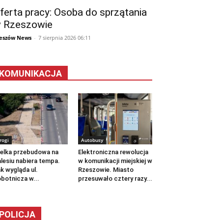
ferta pracy: Osoba do sprzątania
 Rzeszowie
eszów News
-
7 sierpnia 2026 06:11
KOMUNIKACJA
rogi
Autobusy
elka przebudowa na
Elektroniczna rewolucja
lesiu nabiera tempa.
w komunikacji miejskiej w
k wygląda ul.
Rzeszowie. Miasto
botnicza w...
przesuwało cztery razy...
POLICJA