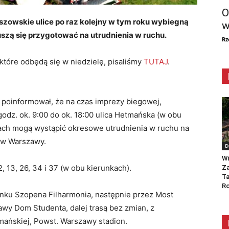
O
eszowskie ulice po raz kolejny w tym roku wybiegną
w
szą się przygotować na utrudnienia w ruchu.
Rz
które odbędą się w niedzielę, pisaliśmy
TUTAJ
.
.
poinformował, że na czas imprezy biegowej,
odz. ok. 9:00 do ok. 18:00 ulica Hetmańska (w obu
ch mogą wystąpić okresowe utrudnienia w ruchu na
ców Warszawy.
D
Wi
12, 13, 26, 34 i 37 (w obu kierunkach).
Za
Ta
Ro
nku Szopena Filharmonia, następnie przez Most
wy Dom Studenta, dalej trasą bez zmian, z
mańskiej, Powst. Warszawy stadion.