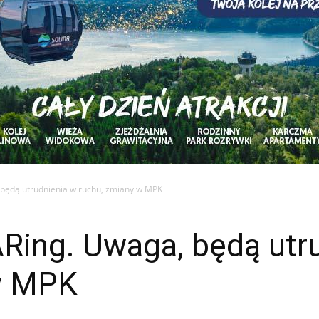
 będą utrudnienia w ruchu, zmiany w MPK
ARing. Uwaga, będą utr
w MPK