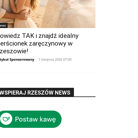
ews
owiedz TAK i znajdź idealny
ierścionek zaręczynowy w
zeszowie!
tykuł Sponsorowany
-
7 sierpnia 2026 07:00
WSPIERAJ RZESZÓW NEWS