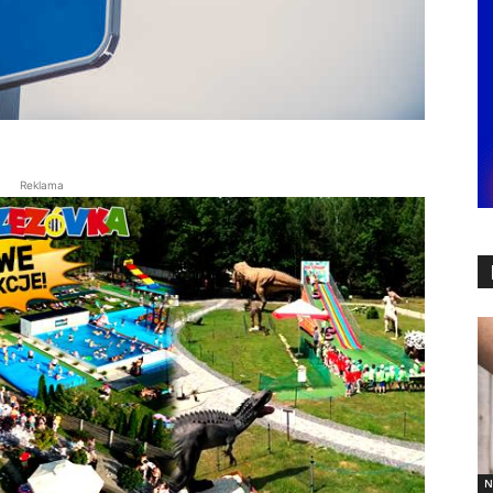
Reklama
N