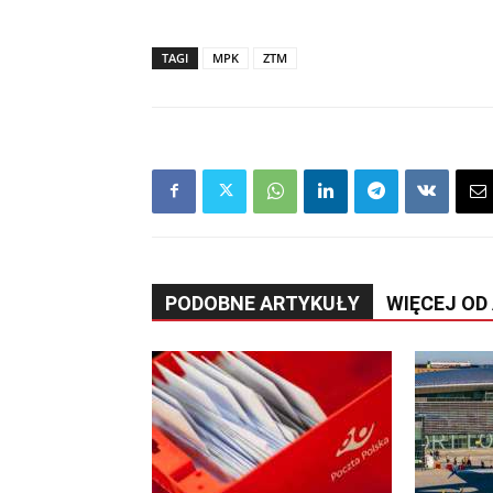
TAGI
MPK
ZTM
PODOBNE ARTYKUŁY
WIĘCEJ OD