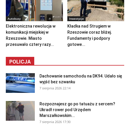
Autobusy
Inwestycje
Elektroniczna rewolucja w
Kładka nad Strugiem w
komunikacji miejskiej w
Rzeszowie coraz bliżej.
Rzeszowie. Miasto
Fundamenty i podpory
przesuwało cztery razy...
gotowe...
POLICJA
Dachowanie samochodu na DK94. Udało się
wyjść bez szwanku
7 sierpnia 2026 22:14
Rozpoznajesz go po tatuażu z sercem?
Ukradł rower pod Urzędem
Marszałkowskim...
7 sierpnia 2026 17:30