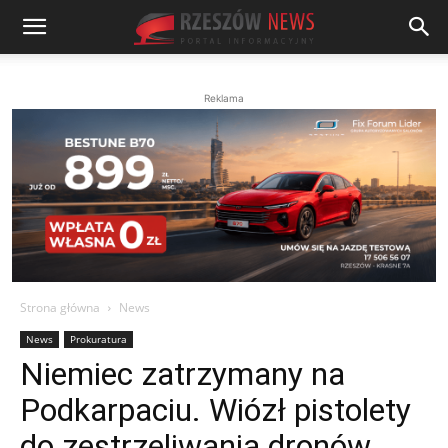
Reklama
Strona główna
News
News
Prokuratura
Niemiec zatrzymany na
Podkarpaciu. Wiózł pistolety
do zestrzeliwania dronów