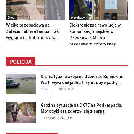
Drogi
Autobusy
Wielka przebudowa na
Elektroniczna rewolucja w
Zalesiu nabiera tempa. Tak
komunikacji miejskiej w
wygląda ul. Robotnicza w...
Rzeszowie. Miasto
przesuwało cztery razy...
POLICJA
Dramatyczna akcja na Jeziorze Solińskim.
Wiatr wywrócił jacht, trzy osoby wpadły...
10 sierpnia 2026 08:30
Groźna sytuacja na DK77 na Podkarpaciu.
Motocyklista zderzył się z sarną
9 sierpnia 2026 12:44