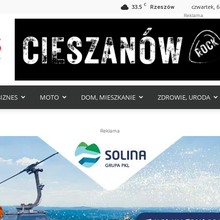
C
33.5
czwartek, 6
Rzeszów
Reklama
BIZNES
MOTO
DOM, MIESZKANIE
ZDROWIE, URODA
Reklama