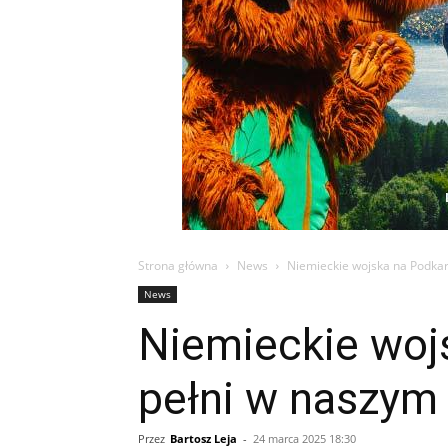
Strona główna
News
Niemieckie wojska na Podkar
News
Niemieckie wojs
pełni w naszym
Przez
Bartosz Leja
-
24 marca 2025 18:30