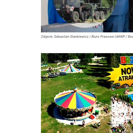
Zdjęcie: Sebastian Stankiewicz / Biuro Prasowe UMWP / 