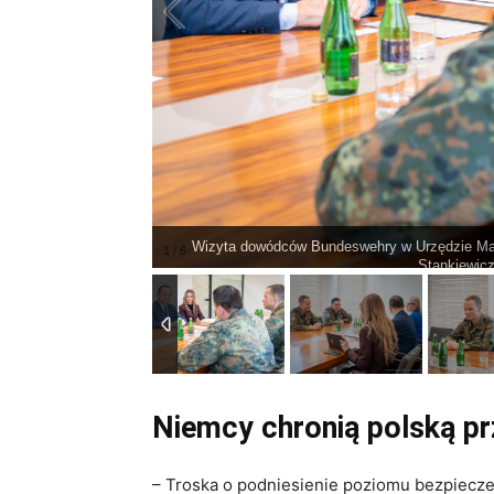
Wizyta dowódców Bundeswehry w Urzędzie Mar
Stankiewic
Niemcy chronią polską pr
– Troska o podniesienie poziomu bezpiecze