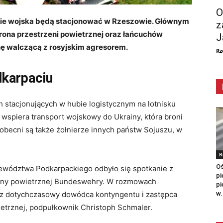
O
kie wojska będą stacjonować w Rzeszowie. Głównym
z
rona przestrzeni powietrznej oraz łańcuchów
J
ę walczącą z rosyjskim agresorem.
Rz
dkarpaciu
 stacjonujących w hubie logistycznym na lotnisku
spiera transport wojskowy do Ukrainy, która broni
 obecni są także żołnierze innych państw Sojuszu, w
B
Oś
wództwa Podkarpackiego odbyło się spotkanie z
pi
ony powietrznej Bundeswehry. W rozmowach
pi
w.
raz dotychczasowy dowódca kontyngentu i zastępca
etrznej, podpułkownik Christoph Schmaler.