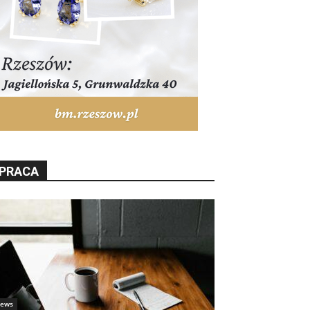
PRACA
ews