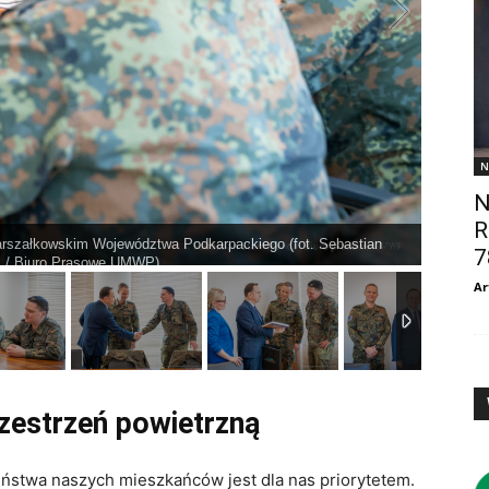
N
N
R
szałkowskim Województwa Podkarpackiego (fot. Sebastian
7
z / Biuro Prasowe UMWP)
Ar
zestrzeń powietrzną
ństwa naszych mieszkańców jest dla nas priorytetem.