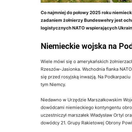
Co najmniej do połowy 2025 roku niemiec
zadaniem żołnierzy Bundeswehry jest och
logistycznych NATO wspierających Ukrain
Niemieckie wojska na Po
Wiele mówi się o amerykańskich żołnierzach
Rzeszów-Jasionka. Wschodnia flanka NATO w
się przed rosyjską inwazją. Na Podkarpaciu
tym Niemcy.
Niedawno w Urzędzie Marszałkowskim Woje
dowódcami niemieckiego kontyngentu obr
uczestniczył marszałek Władysław Ortyl o
dowódcy 21. Grupy Rakietowej Obrony Powi