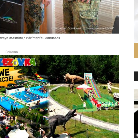
Boevaya mashina / Wikimedia Commons
Reklama
N