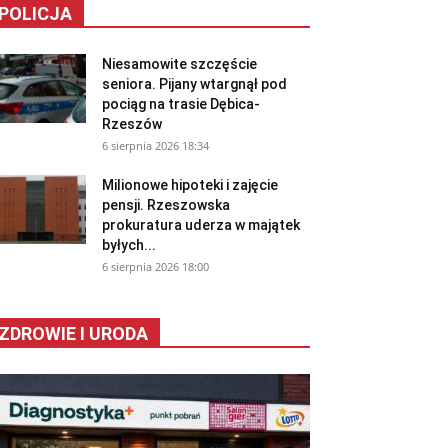
POLICJA
Niesamowite szczęście
seniora. Pijany wtargnął pod
pociąg na trasie Dębica-
Rzeszów
6 sierpnia 2026 18:34
Milionowe hipoteki i zajęcie
pensji. Rzeszowska
prokuratura uderza w majątek
byłych...
6 sierpnia 2026 18:00
ZDROWIE I URODA