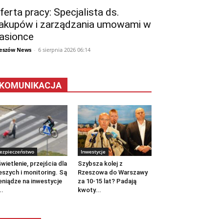
ferta pracy: Specjalista ds.
akupów i zarządzania umowami w
asionce
eszów News
-
6 sierpnia 2026 06:14
KOMUNIKACJA
ezpieczeństwo
Inwestycje
wietlenie, przejścia dla
Szybsza kolej z
eszych i monitoring. Są
Rzeszowa do Warszawy
eniądze na inwestycje
za 10-15 lat? Padają
..
kwoty...