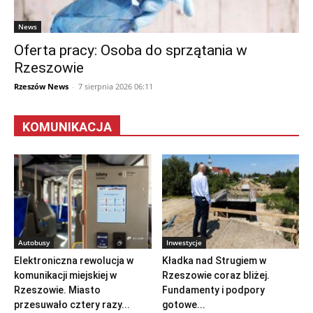
News
Oferta pracy: Osoba do sprzątania w
Rzeszowie
Rzeszów News
-
7 sierpnia 2026 06:11
KOMUNIKACJA
Autobusy
Inwestycje
Elektroniczna rewolucja w
Kładka nad Strugiem w
komunikacji miejskiej w
Rzeszowie coraz bliżej.
Rzeszowie. Miasto
Fundamenty i podpory
przesuwało cztery razy...
gotowe...