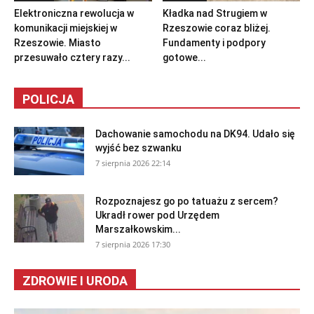
Elektroniczna rewolucja w
Kładka nad Strugiem w
komunikacji miejskiej w
Rzeszowie coraz bliżej.
Rzeszowie. Miasto
Fundamenty i podpory
przesuwało cztery razy...
gotowe...
POLICJA
Dachowanie samochodu na DK94. Udało się
wyjść bez szwanku
7 sierpnia 2026 22:14
Rozpoznajesz go po tatuażu z sercem?
Ukradł rower pod Urzędem
Marszałkowskim...
7 sierpnia 2026 17:30
ZDROWIE I URODA