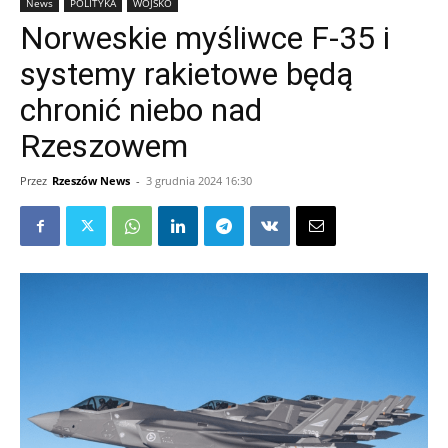
News
POLITYKA
WOJSKO
Norweskie myśliwce F-35 i
systemy rakietowe będą
chronić niebo nad
Rzeszowem
Przez
Rzeszów News
-
3 grudnia 2024 16:30