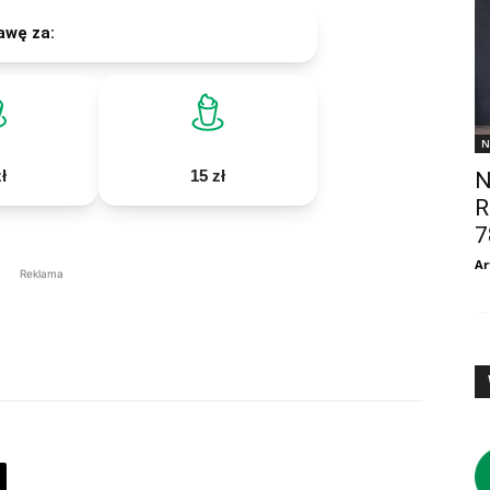
awę za:
N
ł
15 zł
N
R
7
Ar
Reklama