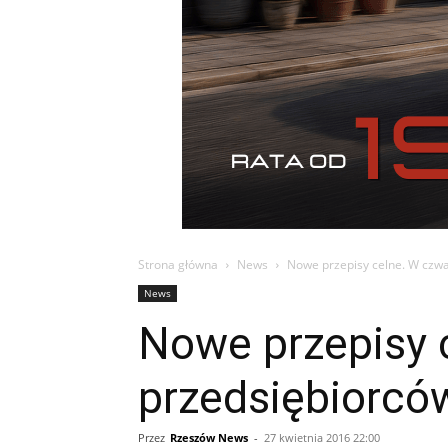
Strona główna
News
Nowe przepisy celne. W czwa
News
Nowe przepisy c
przedsiębiorcó
Przez
Rzeszów News
-
27 kwietnia 2016 22:00