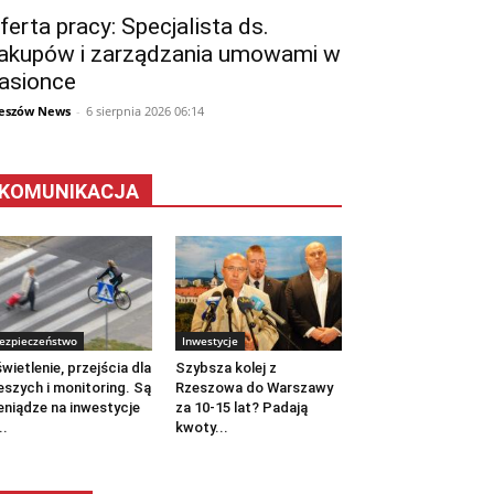
ferta pracy: Specjalista ds.
akupów i zarządzania umowami w
asionce
eszów News
-
6 sierpnia 2026 06:14
KOMUNIKACJA
ezpieczeństwo
Inwestycje
wietlenie, przejścia dla
Szybsza kolej z
eszych i monitoring. Są
Rzeszowa do Warszawy
eniądze na inwestycje
za 10-15 lat? Padają
..
kwoty...