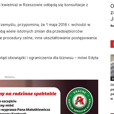
 kwietnia) w Rzeszowie odbędą się konsultacje z
O
z
J
rzemyślu, przypomina, że 1 maja 2016 r. wchodzi w
Rz
sobą wiele istotnych zmian dla przedsiębiorców
we procedury celne, inne ukształtowanie postępowania
tąd obowiązki i ograniczenia dla biznesu – mówi Edyta
Reklama
B
Oś
pi
pi
w.