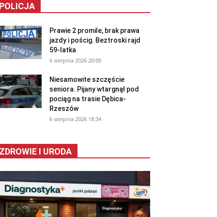
POLICJA
Prawie 2 promile, brak prawa
jazdy i pościg. Beztroski rajd
59-latka
6 sierpnia 2026 20:00
Niesamowite szczęście
seniora. Pijany wtargnął pod
pociąg na trasie Dębica-
Rzeszów
6 sierpnia 2026 18:34
ZDROWIE I URODA