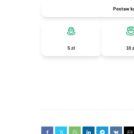
Postaw k
5 zł
10 z