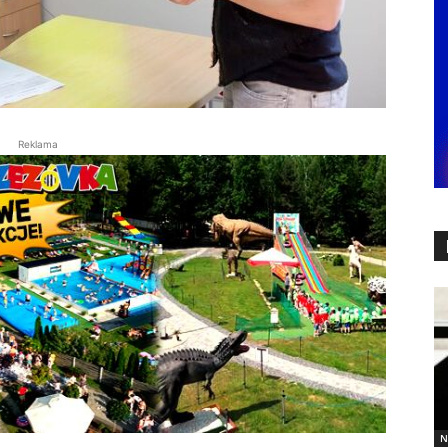
Reklama
N