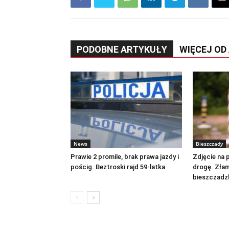
PODOBNE ARTYKUŁY
WIĘCEJ OD
News
Bieszczady
Prawie 2 promile, brak prawa jazdy i
Zdjęcie na 
pościg. Beztroski rajd 59-latka
drogę. Złam
bieszczadz