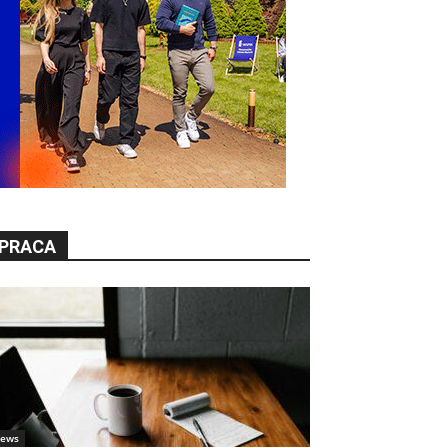
PRACA
ews