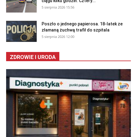
ciągu kilku godzin. Cztery...
5 sierpnia 2026 15:56
Poszło o jednego papierosa. 18-latek ze
złamaną żuchwą trafił do szpitala
5 sierpnia 2026 12:00
ZDROWIE I URODA