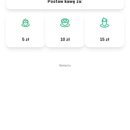
Postaw kawę za:
5 zł
10 zł
15 zł
Reklama