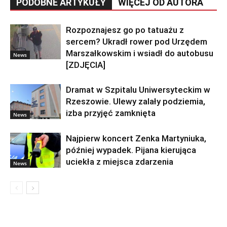
PODOBNE ARTYKUŁY
WIĘCEJ OD AUTORA
Rozpoznajesz go po tatuażu z
sercem? Ukradł rower pod Urzędem
Marszałkowskim i wsiadł do autobusu
News
[ZDJĘCIA]
Dramat w Szpitalu Uniwersyteckim w
Rzeszowie. Ulewy zalały podziemia,
izba przyjęć zamknięta
News
Najpierw koncert Zenka Martyniuka,
później wypadek. Pijana kierująca
uciekła z miejsca zdarzenia
News