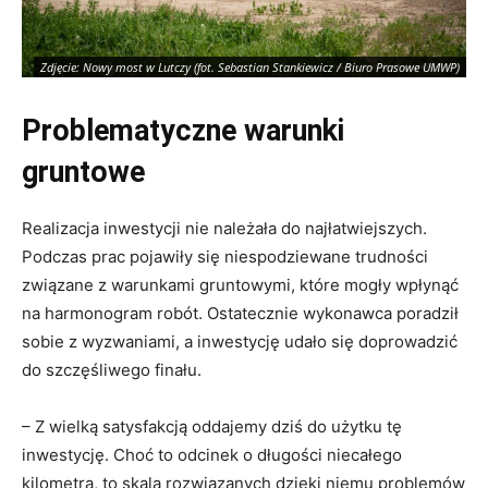
Zdjęcie: Nowy most w Lutczy (fot. Sebastian Stankiewicz / Biuro Prasowe UMWP)
Problematyczne warunki
gruntowe
Realizacja inwestycji nie należała do najłatwiejszych.
Podczas prac pojawiły się niespodziewane trudności
związane z warunkami gruntowymi, które mogły wpłynąć
na harmonogram robót. Ostatecznie wykonawca poradził
sobie z wyzwaniami, a inwestycję udało się doprowadzić
do szczęśliwego finału.
– Z wielką satysfakcją oddajemy dziś do użytku tę
inwestycję. Choć to odcinek o długości niecałego
kilometra, to skala rozwiązanych dzięki niemu problemów