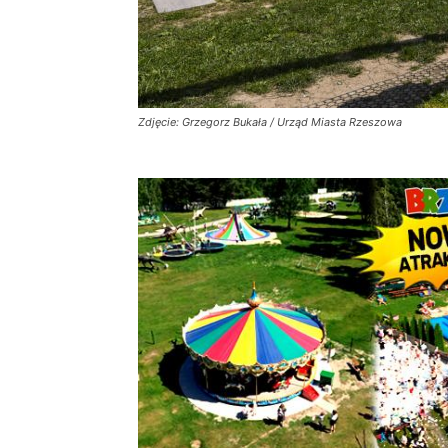
Zdjęcie: Grzegorz Bukała / Urząd Miasta Rzeszowa