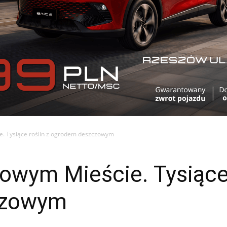
. Tysiące roślin z ogrodem deszczowym
owym Mieście. Tysiące 
czowym