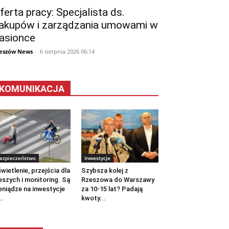
ferta pracy: Specjalista ds.
akupów i zarządzania umowami w
asionce
eszów News
-
6 sierpnia 2026 06:14
KOMUNIKACJA
ezpieczeństwo
Inwestycje
wietlenie, przejścia dla
Szybsza kolej z
eszych i monitoring. Są
Rzeszowa do Warszawy
eniądze na inwestycje
za 10-15 lat? Padają
..
kwoty...