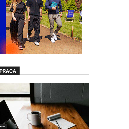
PRACA
ews