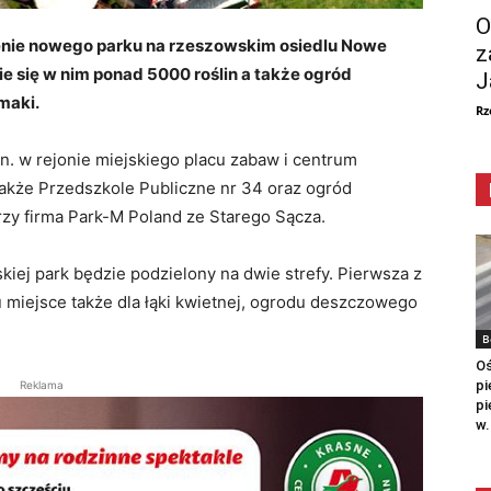
O
enie nowego parku na rzeszowskim osiedlu Nowe
z
ie się w nim ponad 5000 roślin a także ogród
J
maki.
Rz
n. w rejonie miejskiego placu zabaw i centrum
 także Przedszkole Publiczne nr 34 oraz ogród
zy firma Park-M Poland ze Starego Sącza.
kiej park będzie podzielony na dwie strefy. Pierwsza z
ę tu miejsce także dla łąki kwietnej, ogrodu deszczowego
B
Oś
pi
Reklama
pi
w.