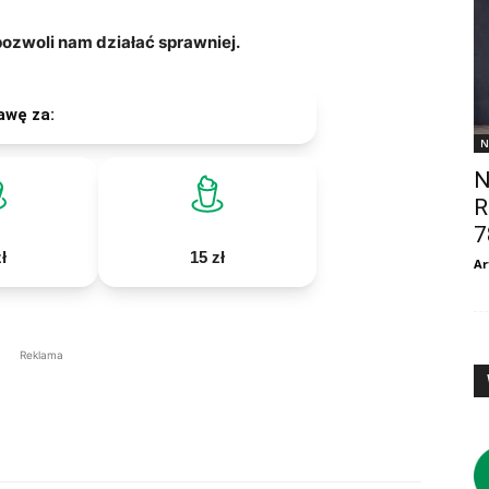
zwoli nam działać sprawniej.
awę za:
N
N
R
7
ł
15 zł
Ar
Reklama