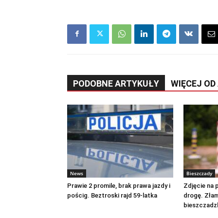
PODOBNE ARTYKUŁY
WIĘCEJ OD
News
Bieszczady
Prawie 2 promile, brak prawa jazdy i
Zdjęcie na 
pościg. Beztroski rajd 59-latka
drogę. Złam
bieszczadz