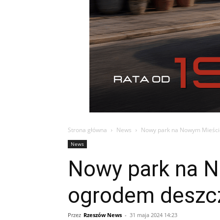
Strona główna
News
Nowy park na Nowym Mieście
News
Nowy park na N
ogrodem desz
Przez
Rzeszów News
-
31 maja 2024 14:23