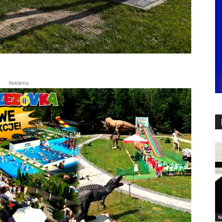
Reklama
N