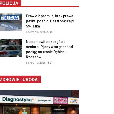
POLICJA
Prawie 2 promile, brak prawa
jazdy i pościg. Beztroski rajd
59-latka
6 sierpnia 2026 20:00
Niesamowite szczęście
seniora. Pijany wtargnął pod
pociąg na trasie Dębica-
Rzeszów
6 sierpnia 2026 18:34
ZDROWIE I URODA