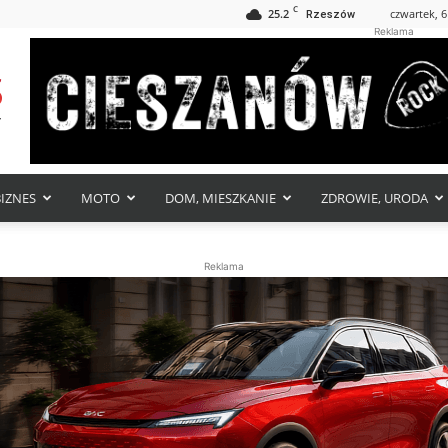
C
25.2
czwartek, 6
Rzeszów
Reklama
BIZNES
MOTO
DOM, MIESZKANIE
ZDROWIE, URODA
Reklama