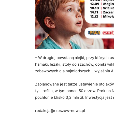
– W drugiej powstaną alejki, przy których us
hamaki, leżaki, stoły do szachów, domki wi
zabawowych dla najmłodszych – wyjaśnia A
Zaplanowane jest także ustawienie stojak
tys. roślin, w tym ponad 50 drzew. Park na
pochłonie blisko 3,2 mln zł. Inwestycja jes
redakcja@rzeszow-news.pl