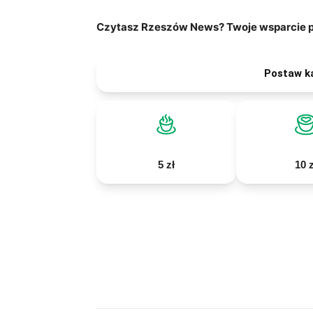
Czytasz Rzeszów News? Twoje wsparcie po
Postaw k
5 zł
10 z