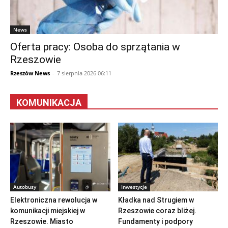
News
Oferta pracy: Osoba do sprzątania w
Rzeszowie
Rzeszów News
-
7 sierpnia 2026 06:11
KOMUNIKACJA
Autobusy
Inwestycje
Elektroniczna rewolucja w
Kładka nad Strugiem w
komunikacji miejskiej w
Rzeszowie coraz bliżej.
Rzeszowie. Miasto
Fundamenty i podpory