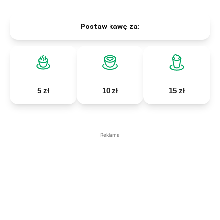
Postaw kawę za:
5 zł
10 zł
15 zł
Reklama