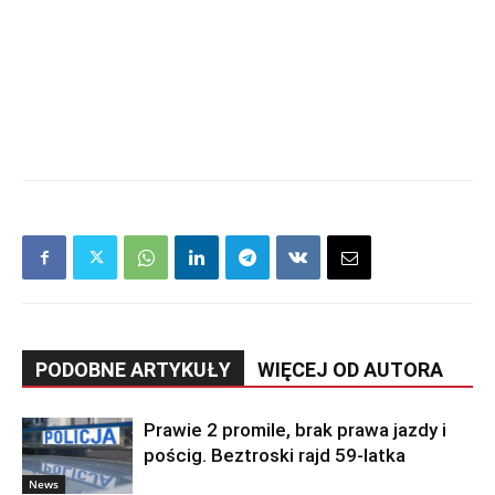
PODOBNE ARTYKUŁY
WIĘCEJ OD AUTORA
Prawie 2 promile, brak prawa jazdy i
pościg. Beztroski rajd 59-latka
News