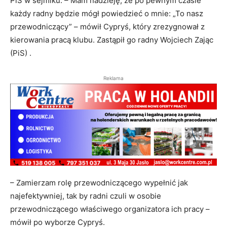
PiS w sejmiku. – Mam nadzieję, że po pewnym czasie
każdy radny będzie mógł powiedzieć o mnie: „To nasz
przewodniczący” – mówił Cypryś, który zrezygnował z
kierowania pracą klubu. Zastąpił go radny Wojciech Zając
(PiS) .
Reklama
– Zamierzam rolę przewodniczącego wypełnić jak
najefektywniej, tak by radni czuli w osobie
przewodniczącego właściwego organizatora ich pracy –
mówił po wyborze Cypryś.