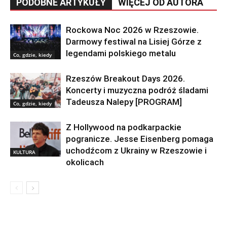
PODOBNE ARTYKUŁY
WIĘCEJ OD AUTORA
Rockowa Noc 2026 w Rzeszowie.
Darmowy festiwal na Lisiej Górze z
legendami polskiego metalu
Co, gdzie, kiedy
Rzeszów Breakout Days 2026.
Koncerty i muzyczna podróż śladami
Tadeusza Nalepy [PROGRAM]
Co, gdzie, kiedy
Z Hollywood na podkarpackie
pogranicze. Jesse Eisenberg pomaga
uchodźcom z Ukrainy w Rzeszowie i
KULTURA
okolicach