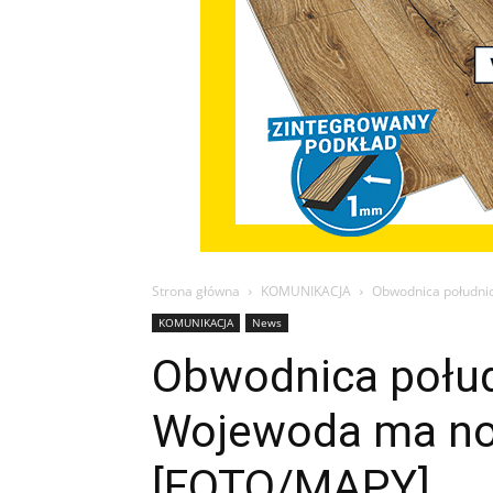
Strona główna
KOMUNIKACJA
Obwodnica południ
KOMUNIKACJA
News
Obwodnica połu
Wojewoda ma no
[FOTO/MAPY]