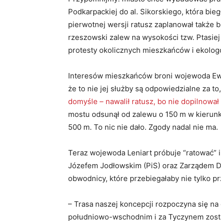
Podkarpackiej do al. Sikorskiego, która bie
pierwotnej wersji ratusz zaplanował także
rzeszowski zalew na wysokości tzw. Ptasie
protesty okolicznych mieszkańców i ekolo
Interesów mieszkańców broni wojewoda Ewa 
że to nie jej służby są odpowiedzialne za 
domyśle – nawalił ratusz, bo nie dopilnował
mostu odsunął od zalewu o 150 m w kierunk
500 m. To nic nie dało. Zgody nadal nie ma.
Teraz wojewoda Leniart próbuje “ratować” 
Józefem Jodłowskim (PiS) oraz Zarządem 
obwodnicy, które przebiegałaby nie tylko p
– Trasa naszej koncepcji rozpoczyna się na
południowo-wschodnim i za Tyczynem zostaj