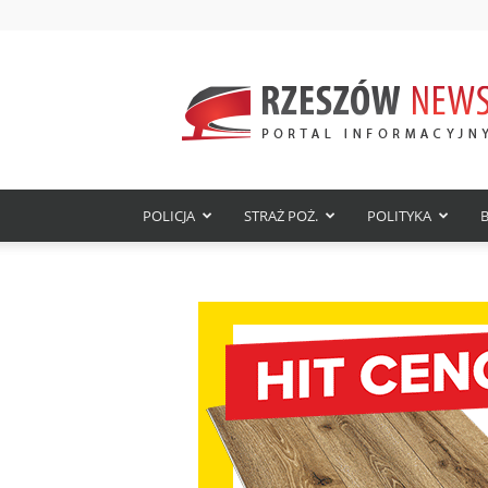
Rzeszów
News
–
najnowsze
wiadomości,
wydarzenia
i
POLICJA
STRAŻ POŻ.
POLITYKA
aktualności
z
Rzeszowa
i
Podkarpacia