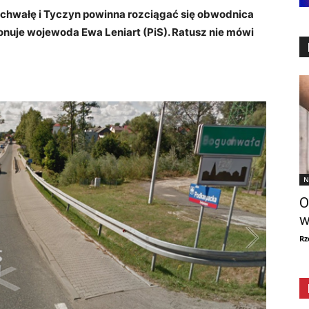
uchwałę i Tyczyn powinna rozciągać się obwodnica
onuje wojewoda Ewa Leniart (PiS). Ratusz nie mówi
N
O
w
Rz