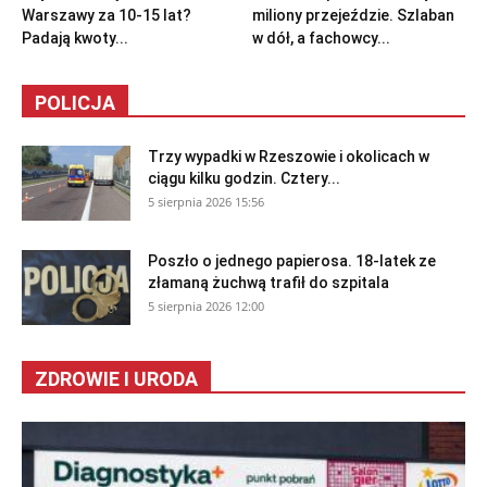
Warszawy za 10-15 lat?
miliony przejeździe. Szlaban
Padają kwoty...
w dół, a fachowcy...
POLICJA
Trzy wypadki w Rzeszowie i okolicach w
ciągu kilku godzin. Cztery...
5 sierpnia 2026 15:56
Poszło o jednego papierosa. 18-latek ze
złamaną żuchwą trafił do szpitala
5 sierpnia 2026 12:00
ZDROWIE I URODA