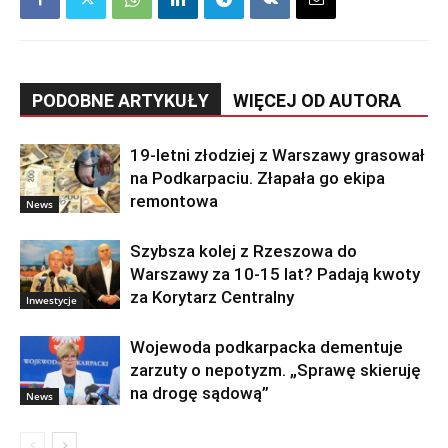
PODOBNE ARTYKUŁY
WIĘCEJ OD AUTORA
19-letni złodziej z Warszawy grasował
na Podkarpaciu. Złapała go ekipa
remontowa
News
Szybsza kolej z Rzeszowa do
Warszawy za 10-15 lat? Padają kwoty
za Korytarz Centralny
Inwestycje
Wojewoda podkarpacka dementuje
zarzuty o nepotyzm. „Sprawę skieruję
na drogę sądową”
News