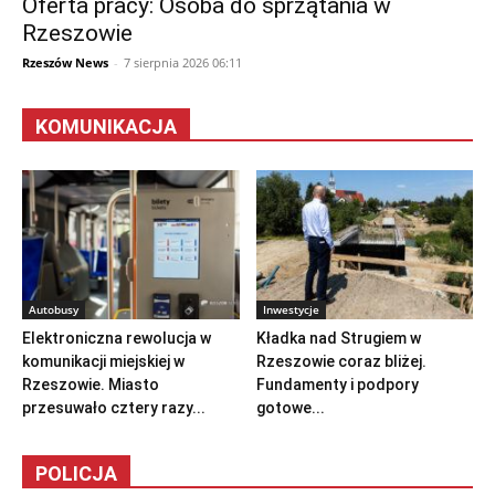
Oferta pracy: Osoba do sprzątania w
Rzeszowie
Rzeszów News
-
7 sierpnia 2026 06:11
KOMUNIKACJA
Autobusy
Inwestycje
Elektroniczna rewolucja w
Kładka nad Strugiem w
komunikacji miejskiej w
Rzeszowie coraz bliżej.
Rzeszowie. Miasto
Fundamenty i podpory
przesuwało cztery razy...
gotowe...
POLICJA