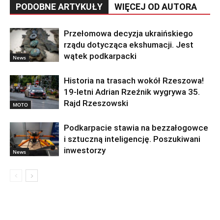
PODOBNE ARTYKUŁY
WIĘCEJ OD AUTORA
Przełomowa decyzja ukraińskiego
rządu dotycząca ekshumacji. Jest
wątek podkarpacki
News
Historia na trasach wokół Rzeszowa!
19-letni Adrian Rzeźnik wygrywa 35.
Rajd Rzeszowski
MOTO
Podkarpacie stawia na bezzałogowce
i sztuczną inteligencję. Poszukiwani
inwestorzy
News