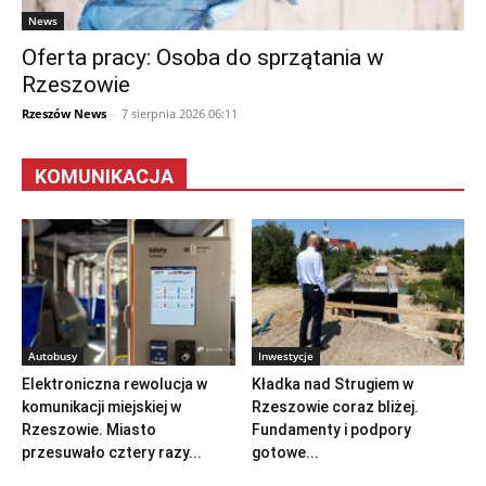
News
Oferta pracy: Osoba do sprzątania w
Rzeszowie
Rzeszów News
-
7 sierpnia 2026 06:11
KOMUNIKACJA
Autobusy
Inwestycje
Elektroniczna rewolucja w
Kładka nad Strugiem w
komunikacji miejskiej w
Rzeszowie coraz bliżej.
Rzeszowie. Miasto
Fundamenty i podpory
przesuwało cztery razy...
gotowe...