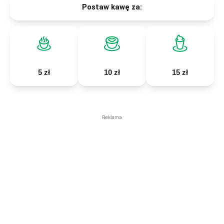
Postaw kawę za:
5 zł
10 zł
15 zł
Reklama