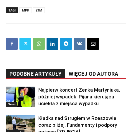
TAGI
MPK
ZTM
PODOBNE ARTYKUŁY
WIĘCEJ OD AUTORA
Najpierw koncert Zenka Martyniuka,
później wypadek. Pijana kierująca
uciekła z miejsca wypadku
News
Kładka nad Strugiem w Rzeszowie
coraz bliżej. Fundamenty i podpory
gotowe [ZDJĘCIA]