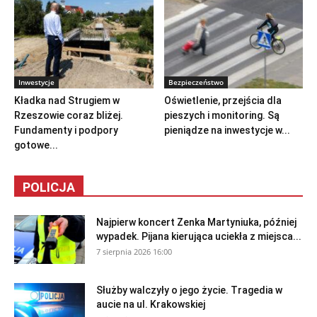
Inwestycje
Bezpieczeństwo
Kładka nad Strugiem w
Oświetlenie, przejścia dla
Rzeszowie coraz bliżej.
pieszych i monitoring. Są
Fundamenty i podpory
pieniądze na inwestycje w...
gotowe...
POLICJA
Najpierw koncert Zenka Martyniuka, później
wypadek. Pijana kierująca uciekła z miejsca...
7 sierpnia 2026 16:00
Służby walczyły o jego życie. Tragedia w
aucie na ul. Krakowskiej