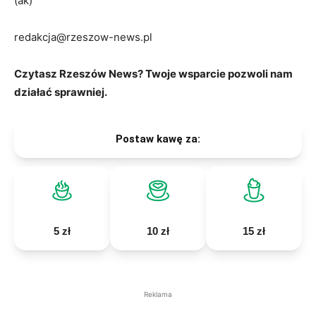
(ak)
redakcja@rzeszow-news.pl
Czytasz Rzeszów News? Twoje wsparcie pozwoli nam
działać sprawniej.
Postaw kawę za:
5 zł
10 zł
15 zł
Reklama