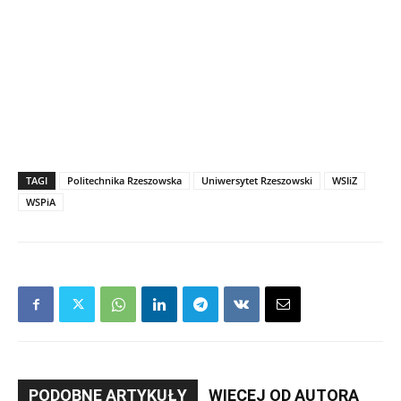
TAGI
Politechnika Rzeszowska
Uniwersytet Rzeszowski
WSIiZ
WSPiA
PODOBNE ARTYKUŁY
WIĘCEJ OD AUTORA