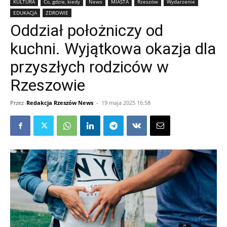
KULTURA
Co, gdzie, kiedy
News
MIASTA
Rzeszów
Wydarzenie
EDUKACJA
ZDROWIE
Oddział położniczy od
kuchni. Wyjątkowa okazja dla
przyszłych rodziców w
Rzeszowie
Przez
Redakcja Rzeszów News
-
19 maja 2025 16:58