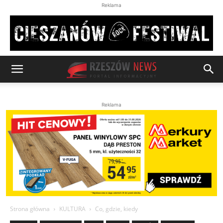
Reklama
Reklama
Strona główna
KULTURA
Co, gdzie, kiedy