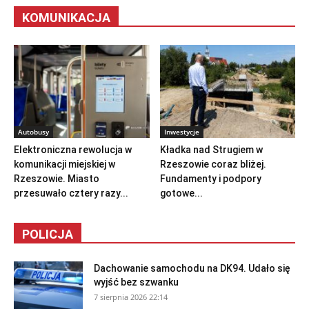
KOMUNIKACJA
Autobusy
Inwestycje
Elektroniczna rewolucja w
Kładka nad Strugiem w
komunikacji miejskiej w
Rzeszowie coraz bliżej.
Rzeszowie. Miasto
Fundamenty i podpory
przesuwało cztery razy...
gotowe...
POLICJA
Dachowanie samochodu na DK94. Udało się
wyjść bez szwanku
7 sierpnia 2026 22:14