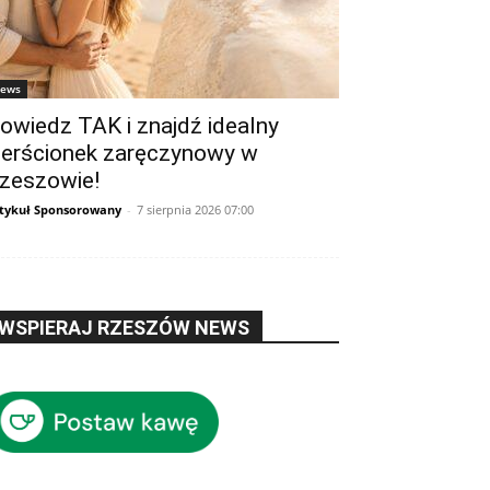
ews
owiedz TAK i znajdź idealny
ierścionek zaręczynowy w
zeszowie!
tykuł Sponsorowany
-
7 sierpnia 2026 07:00
WSPIERAJ RZESZÓW NEWS