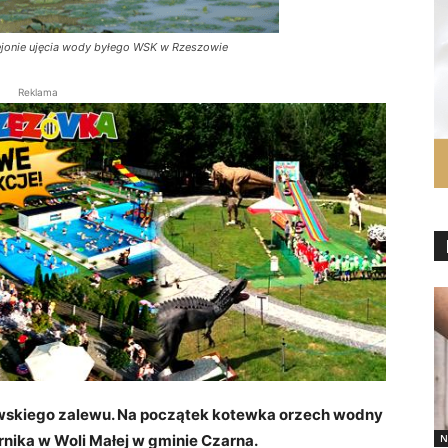
 rejonie ujęcia wody byłego WSK w Rzeszowie
Reklama
owskiego zalewu. Na początek kotewka orzech wodny
N
rnika w Woli Małej w gminie Czarna.