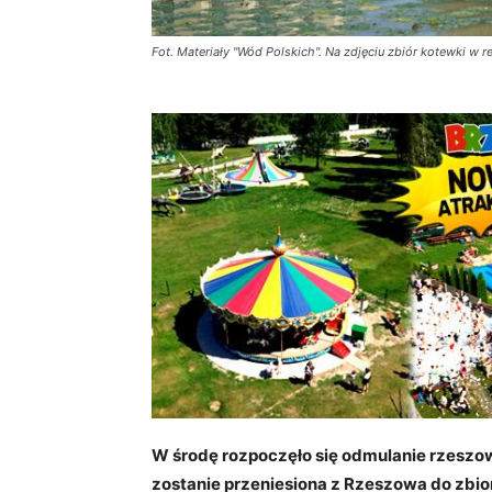
Fot. Materiały "Wód Polskich". Na zdjęciu zbiór kotewki w
W środę rozpoczęło się odmulanie rzesz
zostanie przeniesiona z Rzeszowa do zbio