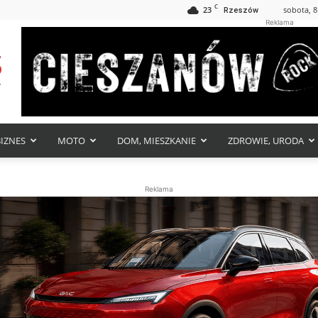
C
23
sobota, 8
Rzeszów
Reklama
BIZNES
MOTO
DOM, MIESZKANIE
ZDROWIE, URODA
Reklama