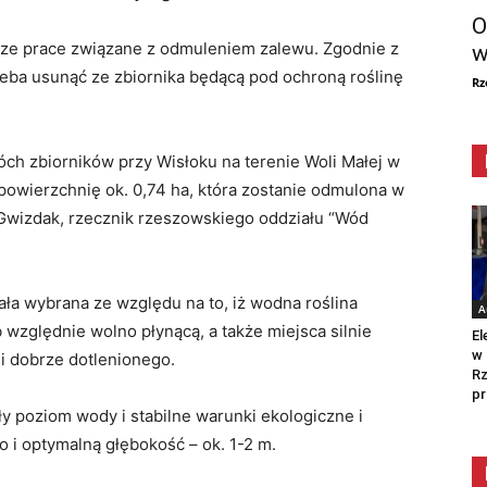
O
sze prace związane z odmuleniem zalewu. Zgodnie z
w
eba usunąć ze zbiornika będącą pod ochroną roślinę
Rz
ch zbiorników przy Wisłoku na terenie Woli Małej w
powierzchnię ok. 0,74 ha, która zostanie odmulona w
 Gwizdak, rzecznik rzeszowskiego oddziału “Wód
ała wybrana ze względu na to, iż wodna roślina
A
b względnie wolno płynącą, a także miejsca silnie
El
w 
i dobrze dotlenionego.
Rz
pr
ały poziom wody i stabilne warunki ekologiczne i
 i optymalną głębokość – ok. 1-2 m.