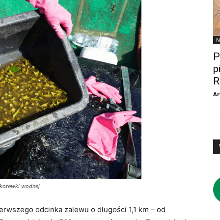
N
P
p
R
Ar
y kotewki wodnej
erwszego odcinka zalewu o długości 1,1 km – od