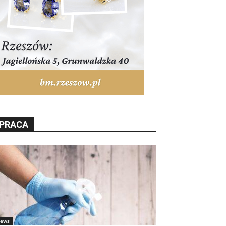
PRACA
ews