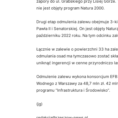
zapory do ul. Grabskiego przy Lisiej Górze.
nie jest objęty program Natura 2000.
Drugi etap odmulenia zalewu obejmuje 3-ki
Pawła II i Senatorskiej. On jest objęty Nat
październiku 2022 roku. Na tym odcinku zal
Łącznie w zalewie o powierzchni 33 ha zal
odmulania osad ma tymczasowo zostać skł
uniknąć ingerencji w cenne przyrodniczo la
Odmulenie zalewu wykona konsorcjum EFB 
Wodnego z Warszawy za 48,7 mln zł. 42 mln z
programu “Infrastruktura i Środowisko”.
(jg)
redakcja@rzeszow-news.pl