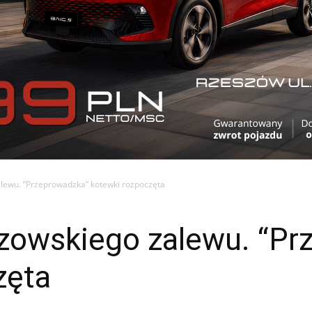
lewu. “Przeprowadzka” kotewki rozpoczęta
zowskiego zalewu. “Pr
zęta