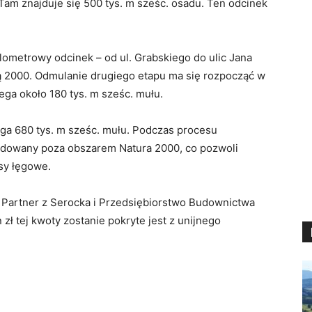
 Tam znajduje się 500 tys. m sześc. osadu. Ten odcinek
lometrowy odcinek – od ul. Grabskiego do ulic Jana
urą 2000. Odmulanie drugiego etapu ma się rozpocząć w
ega około 180 tys. m sześc. mułu.
ega 680 tys. m sześc. mułu. Podczas procesu
adowany poza obszarem Natura 2000, co pozwoli
sy łęgowe.
Partner z Serocka i Przedsiębiorstwo Budownictwa
ł tej kwoty zostanie pokryte jest z unijnego