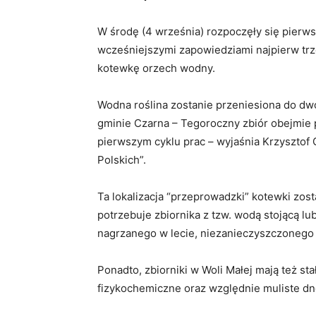
W środę (4 września) rozpoczęły się pierw
wcześniejszymi zapowiedziami najpierw trz
kotewkę orzech wodny.
Wodna roślina zostanie przeniesiona do dwó
gminie Czarna – Tegoroczny zbiór obejmie 
pierwszym cyklu prac – wyjaśnia Krzysztof
Polskich”.
Ta lokalizacja “przeprowadzki” kotewki zost
potrzebuje zbiornika z tzw. wodą stojącą lu
nagrzanego w lecie, niezanieczyszczonego 
Ponadto, zbiorniki w Woli Małej mają też st
fizykochemiczne oraz względnie muliste dno