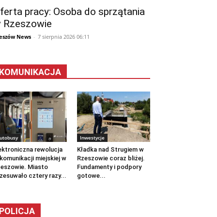
ferta pracy: Osoba do sprzątania
 Rzeszowie
eszów News
-
7 sierpnia 2026 06:11
KOMUNIKACJA
utobusy
Inwestycje
ektroniczna rewolucja
Kładka nad Strugiem w
komunikacji miejskiej w
Rzeszowie coraz bliżej.
eszowie. Miasto
Fundamenty i podpory
zesuwało cztery razy...
gotowe...
POLICJA