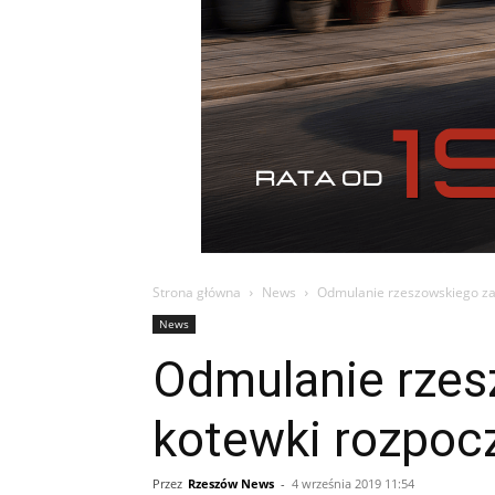
Strona główna
News
Odmulanie rzeszowskiego za
News
Odmulanie rzes
kotewki rozpoc
Przez
Rzeszów News
-
4 września 2019 11:54