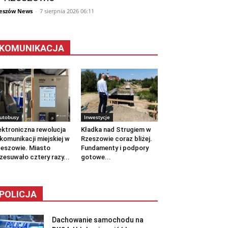
eszów News
-
7 sierpnia 2026 06:11
KOMUNIKACJA
utobusy
Inwestycje
ektroniczna rewolucja
Kładka nad Strugiem w
komunikacji miejskiej w
Rzeszowie coraz bliżej.
eszowie. Miasto
Fundamenty i podpory
zesuwało cztery razy...
gotowe...
POLICJA
Dachowanie samochodu na