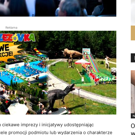
Reklama
N
ciekawe imprezy i inicjatywy udostępniając
O
cele promocji podmiotu lub wydarzenia o charakterze
w