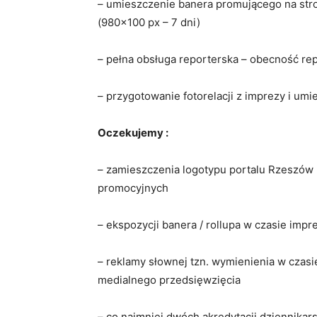
– umieszczenie banera promującego na str
(980×100 px – 7 dni)
– pełna obsługa reporterska – obecność rep
– przygotowanie fotorelacji z imprezy i umie
Oczekujemy :
– zamieszczenia logotypu portalu Rzeszów 
promocyjnych
– ekspozycji banera / rollupa w czasie impr
– reklamy słownej tzn. wymienienia w czas
medialnego przedsięwzięcia
– co najmniej dwóch akredytacji dziennika