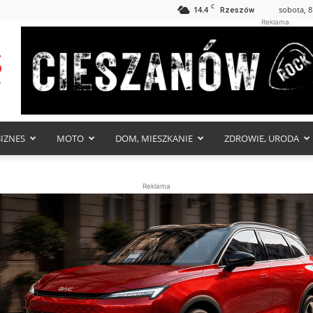
C
14.4
sobota, 8
Rzeszów
Reklama
BIZNES
MOTO
DOM, MIESZKANIE
ZDROWIE, URODA
Reklama