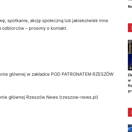
Rz
ę, spotkanie, akcję społeczną lub jakiekolwiek inne
 odbiorców – prosimy o kontakt.
A
stronie głównej w zakładce POD PATRONATEM RZESZÓW
El
w 
Rz
pr
onie głównej Rzeszów News (rzeszow-news.pl)