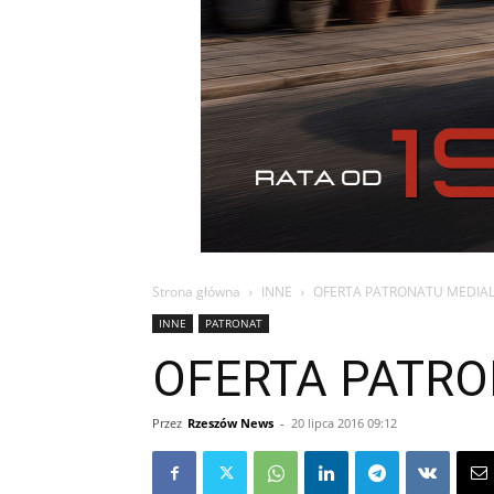
Strona główna
INNE
OFERTA PATRONATU MEDIA
INNE
PATRONAT
OFERTA PATR
Przez
Rzeszów News
-
20 lipca 2016 09:12