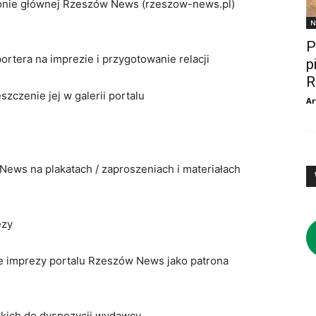
onie głównej Rzeszów News (rzeszow-news.pl)
N
P
ortera na imprezie i przygotowanie relacji
p
R
szczenie jej w galerii portalu
Ar
News na plakatach / zaproszeniach i materiałach
ezy
ie imprezy portalu Rzeszów News jako patrona
rskich do dyspozycji wydawcy