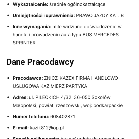
Wykształcenie:
średnie ogólnokształcące
Umiejętności i uprawnienia:
PRAWO JAZDY KAT. B
Inne wymagania:
mile widziane doświadczenie w
handlu i prowadzeniu auta typu BUS MERCEDES
SPRINTER
Dane Pracodawcy
Pracodawca:
ZNICZ-KAZEX FIRMA HANDLOWO-
USŁUGOWA KAZIMIERZ PARTYKA
Adres:
ul. PILECKICH 4/32, 36-050 Sokołów
Małopolski, powiat: rzeszowski, woj: podkarpackie
Numer telefonu:
608402871
E-mail:
kazik812@op.pl
Sposób aplikowania:
bezpośrednio do pracodawcy