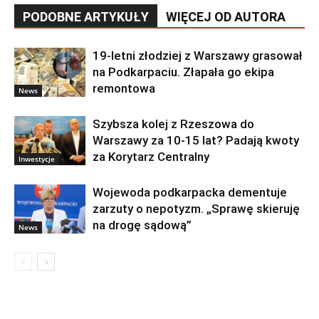
PODOBNE ARTYKUŁY
WIĘCEJ OD AUTORA
19-letni złodziej z Warszawy grasował
na Podkarpaciu. Złapała go ekipa
remontowa
News
Szybsza kolej z Rzeszowa do
Warszawy za 10-15 lat? Padają kwoty
za Korytarz Centralny
Inwestycje
Wojewoda podkarpacka dementuje
zarzuty o nepotyzm. „Sprawę skieruję
na drogę sądową”
News