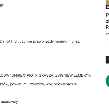
ego
N
P
p
R
Ar
 KAT. B , czynne prawo jazdy minimum 5 lat,
WA “UNIREA” PIOTR GRASZA, ZBIGNIEW LEMBRYK
ów, powiat: m. Rzeszów, woj: podkarpackie
pracodawcy