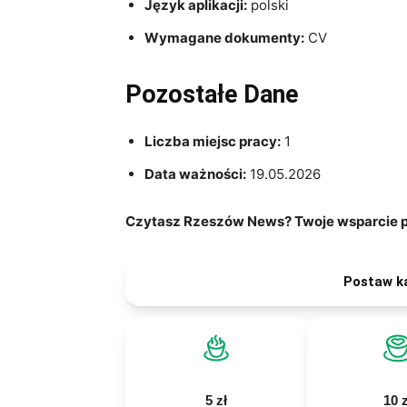
Język aplikacji:
polski
Wymagane dokumenty:
CV
Pozostałe Dane
Liczba miejsc pracy:
1
Data ważności:
19.05.2026
Czytasz Rzeszów News? Twoje wsparcie po
Postaw k
5 zł
10 z