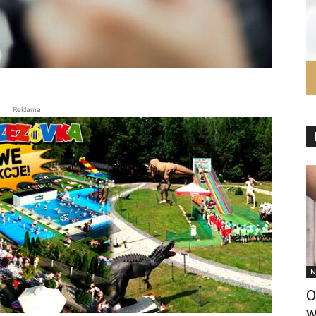
Reklama
N
O
w