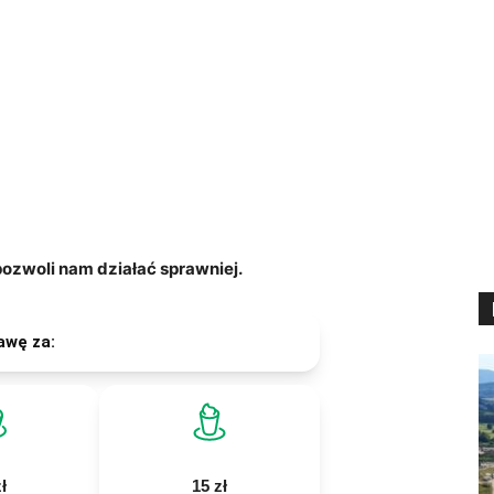
zwoli nam działać sprawniej.
awę za:
ł
15 zł