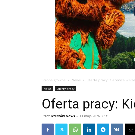
Strona główna
News
Oferta pracy: Kierowca w Rz
News
Oferty pracy
Oferta pracy: 
Przez
Rzeszów News
-
11 maja 2026 06:31