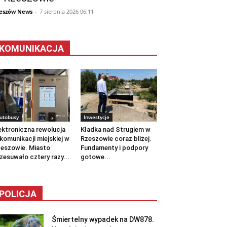
eszów News
-
7 sierpnia 2026 06:11
KOMUNIKACJA
utobusy
Inwestycje
ektroniczna rewolucja
Kładka nad Strugiem w
komunikacji miejskiej w
Rzeszowie coraz bliżej.
eszowie. Miasto
Fundamenty i podpory
zesuwało cztery razy...
gotowe...
POLICJA
Śmiertelny wypadek na DW878.