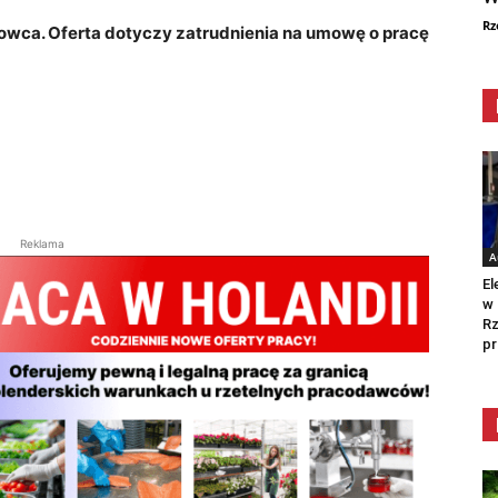
Rz
owca. Oferta dotyczy zatrudnienia na umowę o pracę
Reklama
A
El
w 
Rz
pr