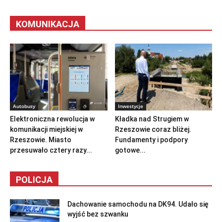
KOMUNIKACJA
Autobusy
Inwestycje
Elektroniczna rewolucja w
Kładka nad Strugiem w
komunikacji miejskiej w
Rzeszowie coraz bliżej.
Rzeszowie. Miasto
Fundamenty i podpory
przesuwało cztery razy...
gotowe...
POLICJA
Dachowanie samochodu na DK94. Udało się
wyjść bez szwanku