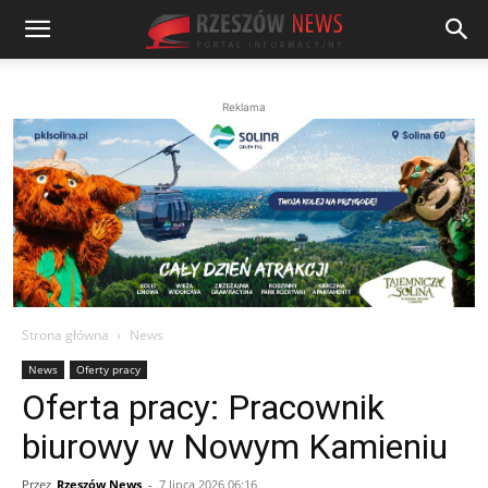
Reklama
Strona główna
News
News
Oferty pracy
Oferta pracy: Pracownik
biurowy w Nowym Kamieniu
Przez
Rzeszów News
-
7 lipca 2026 06:16