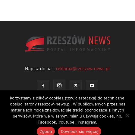
Napisz do nas:
reklama@rzeszow-news.pl
Korzystamy z plików cookies (tzw. ciasteczka) do technicznej
obsługi strony rzeszow-news.pl. W publikowanych przez nas
materiałach mogą znajdować się treści pochodzące z innych
serwisów, które we własnym imieniu używają cookies, np.
Kontakt
Polityka prywatności
Regulamin portalu
Facebook, Youtube i Instagram.
© NEWS Sp. z o.o. - wydawca portalu Rzeszów News. Wszystkie prawa
Zgoda
Dowiedz się więcej
zastrzeżone. Tel.: 601 97 55 30