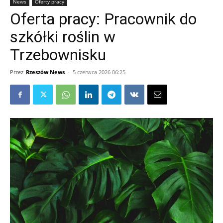
News
Oferty pracy
Oferta pracy: Pracownik do
szkółki roślin w
Trzebownisku
Przez
Rzeszów News
-
5 czerwca 2026 06:25