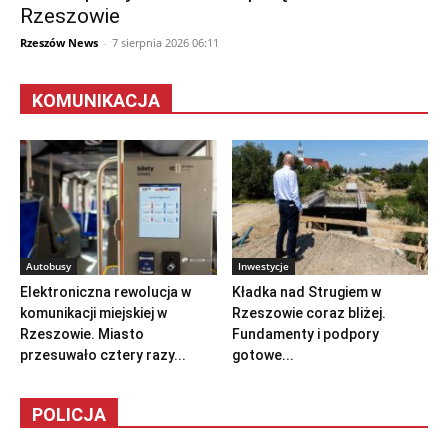
Rzeszowie
Rzeszów News
-
7 sierpnia 2026 06:11
KOMUNIKACJA
Autobusy
Inwestycje
Elektroniczna rewolucja w
Kładka nad Strugiem w
komunikacji miejskiej w
Rzeszowie coraz bliżej.
Rzeszowie. Miasto
Fundamenty i podpory
przesuwało cztery razy...
gotowe...
POLICJA