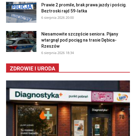
Prawie 2 promile, brak prawa jazdy i pościg.
Beztroski rajd 59-latka
6 sierpnia 2026 20:00
Niesamowite szczęście seniora. Pijany
wtargnął pod pociąg na trasie Dębica-
Rzeszów
6 sierpnia 2026 18:34
ZDROWIE I URODA