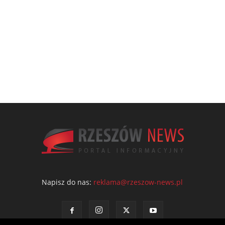
Napisz do nas:
reklama@rzeszow-news.pl