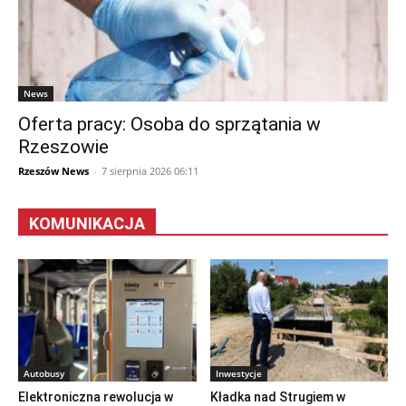
News
Oferta pracy: Osoba do sprzątania w
Rzeszowie
Rzeszów News
-
7 sierpnia 2026 06:11
KOMUNIKACJA
Autobusy
Inwestycje
Elektroniczna rewolucja w
Kładka nad Strugiem w