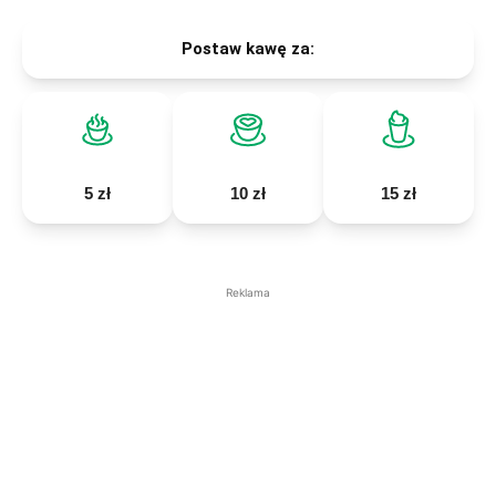
Postaw kawę za:
5 zł
10 zł
15 zł
Reklama