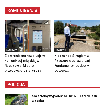
KOMUNIKACJA
Autobusy
Inwestycje
Elektroniczna rewolucja w
Kładka nad Strugiem w
komunikacji miejskiej w
Rzeszowie coraz bliżej.
Rzeszowie. Miasto
Fundamenty i podpory
przesuwało cztery razy...
gotowe...
POLICJA
Śmiertelny wypadek na DW878. Utrudnienia
w ruchu