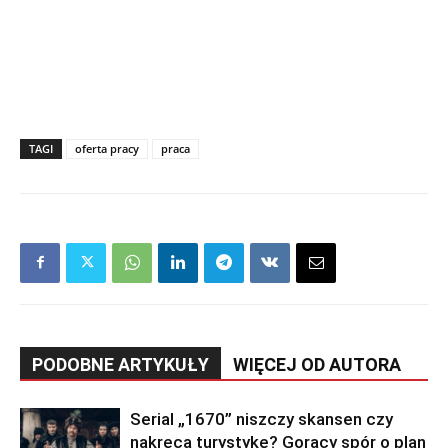
TAGI
oferta pracy
praca
PODOBNE ARTYKUŁY
WIĘCEJ OD AUTORA
Serial „1670” niszczy skansen czy
nakręca turystykę? Gorący spór o plan