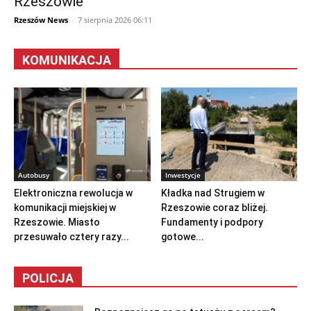
Rzeszowie
Rzeszów News
-
7 sierpnia 2026 06:11
KOMUNIKACJA
Autobusy
Inwestycje
Elektroniczna rewolucja w
Kładka nad Strugiem w
komunikacji miejskiej w
Rzeszowie coraz bliżej.
Rzeszowie. Miasto
Fundamenty i podpory
przesuwało cztery razy...
gotowe...
POLICJA