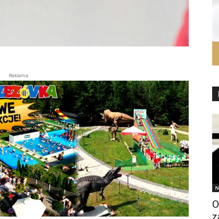
Reklama
N
O
z