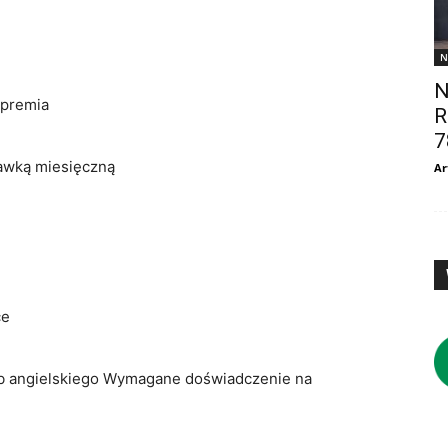
N
N
 premia
R
7
awką miesięczną
Ar
ce
b angielskiego Wymagane doświadczenie na