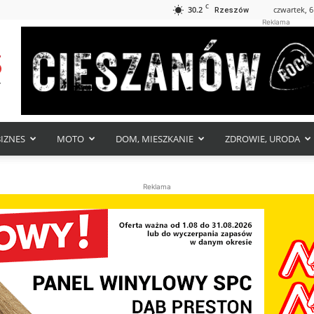
C
30.2
czwartek, 6
Rzeszów
Reklama
BIZNES
MOTO
DOM, MIESZKANIE
ZDROWIE, URODA
Reklama