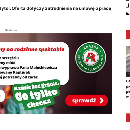
J
ytor. Oferta dotyczy zatrudnienia na umowę o pracę
Rz
Reklama
B
Oś
pi
pi
w.