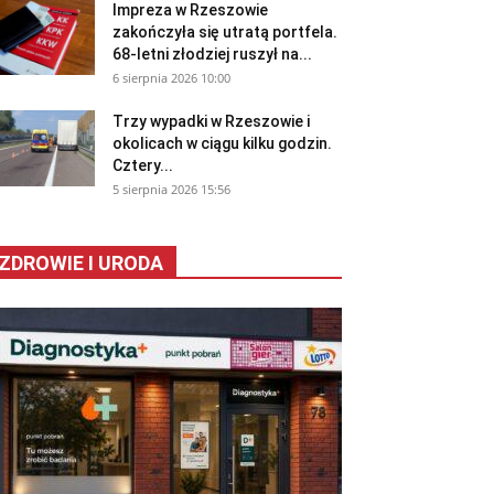
Impreza w Rzeszowie
zakończyła się utratą portfela.
68-letni złodziej ruszył na...
6 sierpnia 2026 10:00
Trzy wypadki w Rzeszowie i
okolicach w ciągu kilku godzin.
Cztery...
5 sierpnia 2026 15:56
ZDROWIE I URODA