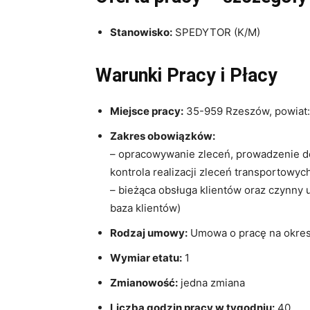
Stanowisko:
SPEDYTOR (K/M)
Warunki Pracy i Płacy
Miejsce pracy:
35-959 Rzeszów, powiat:
Zakres obowiązków:
– opracowywanie zleceń, prowadzenie do
kontrola realizacji zleceń transportowych
– bieżąca obsługa klientów oraz czynny
baza klientów)
Rodzaj umowy:
Umowa o pracę na okres
Wymiar etatu:
1
Zmianowość:
jedna zmiana
Liczba godzin pracy w tygodniu:
40