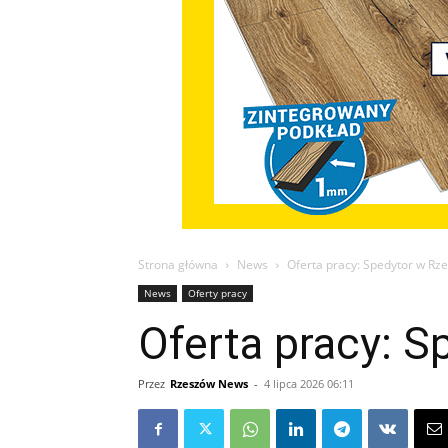
Strona główna
News
Oferta pracy: Spedytor w Rz
News
Oferty pracy
Oferta pracy: 
Przez
Rzeszów News
-
4 lipca 2026 06:11