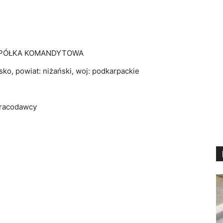
PÓŁKA KOMANDYTOWA
o, powiat: niżański, woj: podkarpackie
pracodawcy