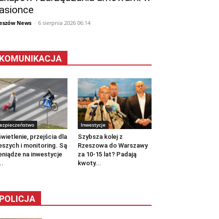
asionce
eszów News
-
6 sierpnia 2026 06:14
KOMUNIKACJA
ezpieczeństwo
Inwestycje
wietlenie, przejścia dla
Szybsza kolej z
eszych i monitoring. Są
Rzeszowa do Warszawy
eniądze na inwestycje
za 10-15 lat? Padają
..
kwoty...
POLICJA